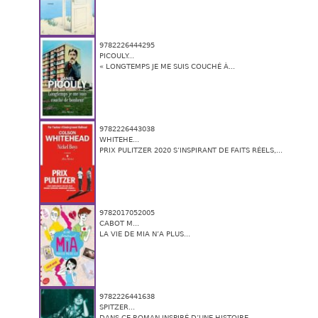
9782226444295
PICOULY...
« LONGTEMPS JE ME SUIS COUCHÉ À...
9782226443038
WHITEHE...
PRIX PULITZER 2020 S’INSPIRANT DE FAITS RÉELS,...
9782017052005
CABOT M...
LA VIE DE MIA N’A PLUS...
9782226441638
SPITZER...
DANS CE ROMAN INSPIRÉ D’UNE HISTOIRE...