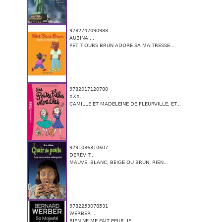
9782747090988
AUBINAI...
PETIT OURS BRUN ADORE SA MAÎTRESSE....
9782017120780
XXX...
CAMILLE ET MADELEINE DE FLEURVILLE, ET...
9791036310607
DEREVIT...
MAUVE, BLANC, BEIGE OU BRUN, RIEN...
9782253078531
WERBER ...
RIEN NE ME FAIT PEUR. JE...