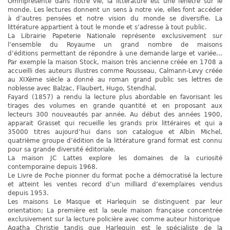
Omniprésente dans notre vie, la littérature est une fenêtre sur le
monde. Les lectures donnent un sens à notre vie, elles font accéder
à d’autres pensées et notre vision du monde se diversifie. La
littérature appartient à tout le monde et s’adresse à tout public.
La Librairie Papeterie Nationale représente exclusivement sur
l’ensemble du Royaume un grand nombre de maisons
d’éditions permettant de répondre à une demande large et variée…
Par exemple la maison Stock, maison très ancienne créée en 1708 a
accueilli des auteurs illustres comme Rousseau, Calmann-Levy créée
au XIXème siècle a donné au roman grand public ses lettres de
noblesse avec Balzac, Flaubert, Hugo, Stendhal.
Fayard (1857) a rendu la lecture plus abordable en favorisant les
tirages des volumes en grande quantité et en proposant aux
lecteurs 300 nouveautés par année. Au début des années 1900,
apparait Grasset qui recueille les grands prix littéraires et qui a
35000 titres aujourd’hui dans son catalogue et Albin Michel,
quatrième groupe d’édition de la littérature grand format est connu
pour sa grande diversité éditoriale.
La maison JC Lattes explore les domaines de la curiosité
contemporaine depuis 1968.
Le Livre de Poche pionner du format poche a démocratisé la lecture
et atteint les ventes record d’un milliard d’exemplaires vendus
depuis 1953.
Les maisons Le Masque et Harlequin se distinguent par leur
orientation; La première est la seule maison française concentrée
exclusivement sur la lecture policière avec comme auteur historique
Agatha Christie tandis que Harlequin est le spécialiste de la