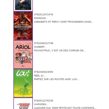
9782011672476
RIORDAN...
ANNABETH ET PERCY SONT PRISONNIERS DANS...
9791036312748
GUIBERT...
POUYASTRUC, C’EST UN DES COPAINS DE...
9782344023594
NEEL JU...
PARTEZ SUR LES ROUTES AVEC LOU...
9782012276239
HARGREA...
AUJOURD’HUI, MME PETITE EST TOUTE CONTENTE...