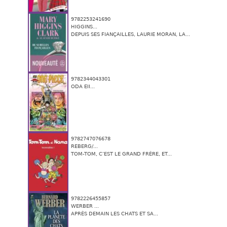
9782253241690
HIGGINS...
DEPUIS SES FIANÇAILLES, LAURIE MORAN, LA...
9782344043301
ODA EII...
9782747076678
REBERG/...
TOM-TOM, C’EST LE GRAND FRÈRE, ET...
9782226455857
WERBER ...
APRÈS DEMAIN LES CHATS ET SA...