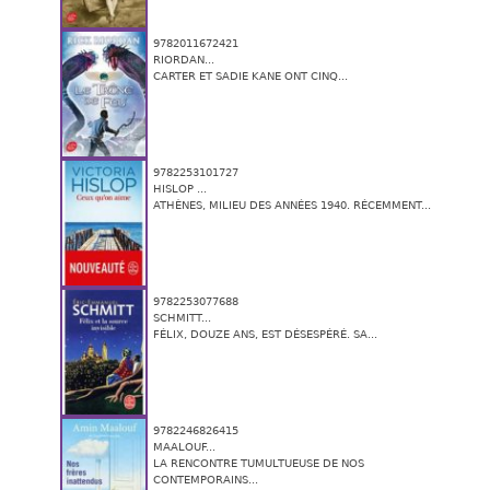
9782011672421
RIORDAN...
CARTER ET SADIE KANE ONT CINQ...
9782253101727
HISLOP ...
ATHÈNES, MILIEU DES ANNÉES 1940. RÉCEMMENT...
9782253077688
SCHMITT...
FÉLIX, DOUZE ANS, EST DÉSESPÉRÉ. SA...
9782246826415
MAALOUF...
LA RENCONTRE TUMULTUEUSE DE NOS
CONTEMPORAINS...