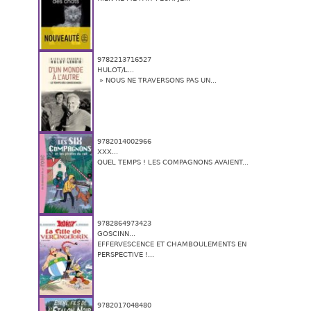
9782213716527
HULOT/L...
» NOUS NE TRAVERSONS PAS UN...
9782014002966
XXX...
QUEL TEMPS ! LES COMPAGNONS AVAIENT...
9782864973423
GOSCINN...
EFFERVESCENCE ET CHAMBOULEMENTS EN
PERSPECTIVE !...
9782017048480