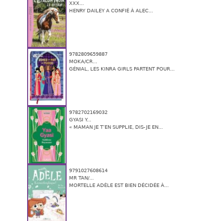
XXX...
HENRY DAILEY A CONFIÉ À ALEC...
9782809659887
MOKA/CR...
GÉNIAL, LES KINRA GIRLS PARTENT POUR...
9782702169032
GYASI Y...
« MAMAN JE T’EN SUPPLIE, DIS-JE EN...
9791027608614
MR TAN/...
MORTELLE ADÈLE EST BIEN DÉCIDÉE À...