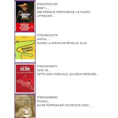
9782253101765
BINET L...
UNE FRESQUE VERTIGINEUSE. LE FIGARO
LITTÉRAIRE....
9791036311079
JADOUL ...
QUAND LA GIRAFE SE RÉVEILLE, ELLE...
9782226448071
OLMI VE...
CETTE SAGA FAMILIALE, QUI NOUS ENTRAÎNE...
9782016288283
POCHE J...
JACOB PORTMAN EST DE RETOUR CHEZ...