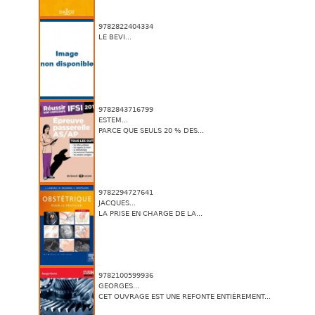
9782822404334
LE BEVI...
9782843716799
ESTEM...
PARCE QUE SEULS 20 % DES...
9782294727641
JACQUES...
LA PRISE EN CHARGE DE LA...
9782100599936
GEORGES...
CET OUVRAGE EST UNE REFONTE ENTIÈREMENT...