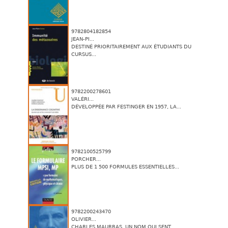
9782804182854
JEAN-PI...
DESTINÉ PRIORITAIREMENT AUX ÉTUDIANTS DU
CURSUS...
9782200278601
VALÉRI...
DÉVELOPPÉE PAR FESTINGER EN 1957, LA...
9782100525799
PORCHER...
PLUS DE 1 500 FORMULES ESSENTIELLES...
9782200243470
OLIVIER...
CHARLES MAURRAS. UN NOM QUI SENT...