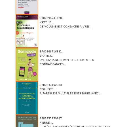
9782294741128
KATY LE...
CE VOLUME EST CONSACRÉ À L’UE...
9782843716881
BAPTIST...
UN OUVRAGE COMPLET… TOUTES LES
CONNAISSANCES...
9782247152933
COLLECT...
À PARTIR DE MULTIPLES ENTREVUES AVEC...
9782851159397
PIERRE ...
LE MÉMENTO SOCIÉTÉS COMMERCIALES 2013 EST...