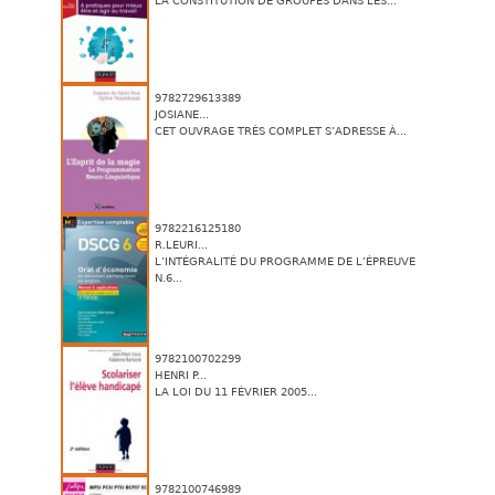
LA CONSTITUTION DE GROUPES DANS LES...
9782729613389
JOSIANE...
CET OUVRAGE TRÈS COMPLET S’ADRESSE À...
9782216125180
R.LEURI...
L’INTÉGRALITÉ DU PROGRAMME DE L’ÉPREUVE
N.6...
9782100702299
HENRI P...
LA LOI DU 11 FÉVRIER 2005...
9782100746989