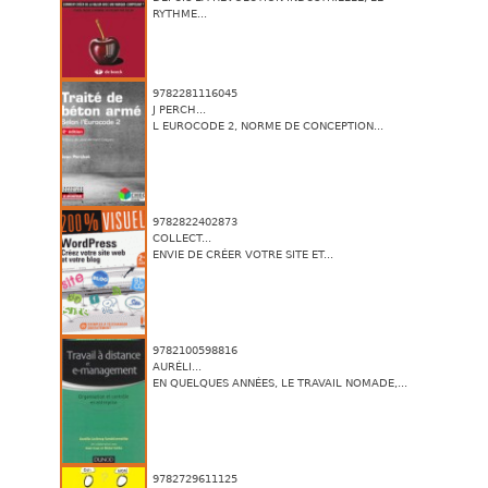
RYTHME...
9782281116045
J PERCH...
L EUROCODE 2, NORME DE CONCEPTION...
9782822402873
COLLECT...
ENVIE DE CRÉER VOTRE SITE ET...
9782100598816
AURÉLI...
EN QUELQUES ANNÉES, LE TRAVAIL NOMADE,...
9782729611125