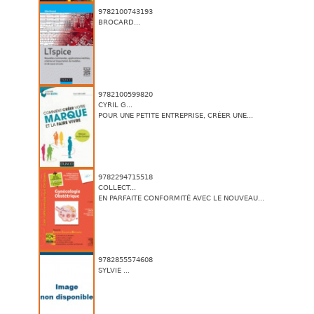
9782100743193
BROCARD...
9782100599820
CYRIL G...
POUR UNE PETITE ENTREPRISE, CRÉER UNE...
9782294715518
COLLECT...
EN PARFAITE CONFORMITÉ AVEC LE NOUVEAU...
9782855574608
SYLVIE ...