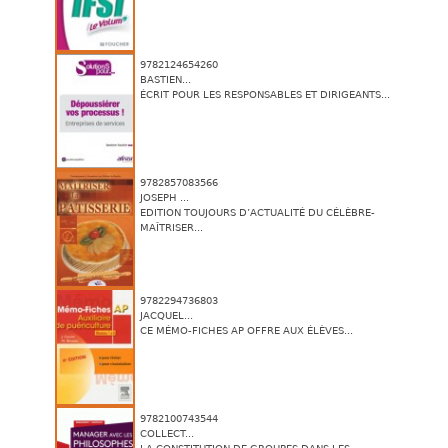
9782124654260
BASTIEN...
ÉCRIT POUR LES RESPONSABLES ET DIRIGEANTS...
9782857083566
JOSEPH ...
EDITION TOUJOURS D’ACTUALITÉ DU CÉLÈBRE-
MAÎTRISER...
9782294736803
JACQUEL...
CE MÉMO-FICHES AP OFFRE AUX ÉLÈVES...
9782100743544
COLLECT...