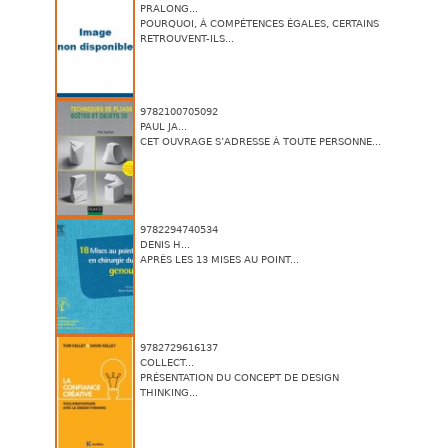
PRALONG...
POURQUOI, À COMPÉTENCES ÉGALES, CERTAINS
RETROUVENT-ILS...
9782100705092
PAUL JA...
CET OUVRAGE S’ADRESSE À TOUTE PERSONNE...
9782294740534
DENIS H...
APRÈS LES 13 MISES AU POINT...
9782729616137
COLLECT...
PRÉSENTATION DU CONCEPT DE DESIGN
THINKING...