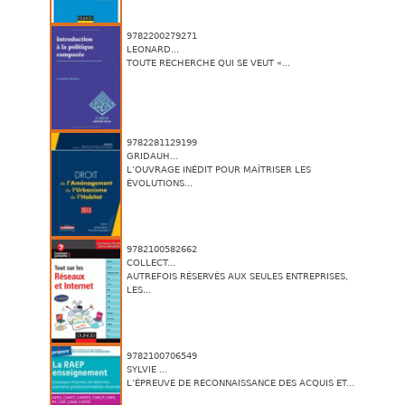
9782200279271
LEONARD...
TOUTE RECHERCHE QUI SE VEUT «...
9782281129199
GRIDAUH...
L’OUVRAGE INÉDIT POUR MAÎTRISER LES
ÉVOLUTIONS...
9782100582662
COLLECT...
AUTREFOIS RÉSERVÉS AUX SEULES ENTREPRISES,
LES...
9782100706549
SYLVIE ...
L’ÉPREUVE DE RECONNAISSANCE DES ACQUIS ET...