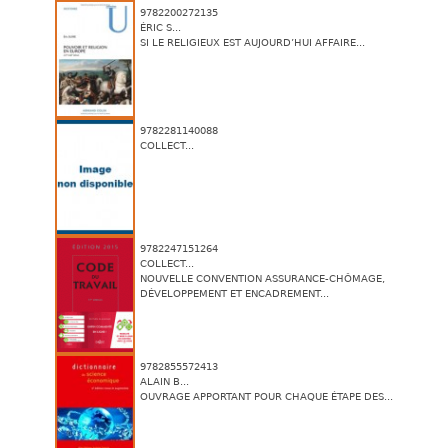
9782200272135
ÉRIC S...
SI LE RELIGIEUX EST AUJOURD’HUI AFFAIRE...
9782281140088
COLLECT...
9782247151264
COLLECT...
NOUVELLE CONVENTION ASSURANCE-CHÔMAGE,
DÉVELOPPEMENT ET ENCADREMENT...
9782855572413
ALAIN B...
OUVRAGE APPORTANT POUR CHAQUE ÉTAPE DES...