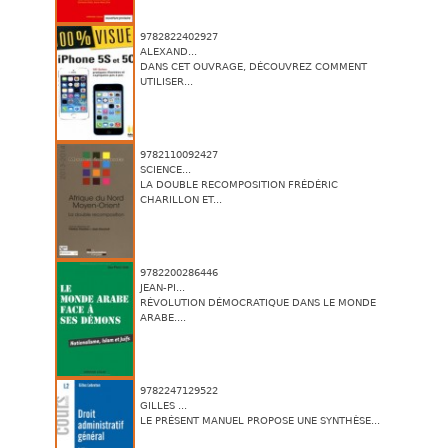
9782822402927
ALEXAND...
DANS CET OUVRAGE, DÉCOUVREZ COMMENT
UTILISER...
9782110092427
SCIENCE...
LA DOUBLE RECOMPOSITION FRÉDÉRIC
CHARILLON ET...
9782200286446
JEAN-PI...
RÉVOLUTION DÉMOCRATIQUE DANS LE MONDE
ARABE....
9782247129522
GILLES ...
LE PRÉSENT MANUEL PROPOSE UNE SYNTHÈSE...