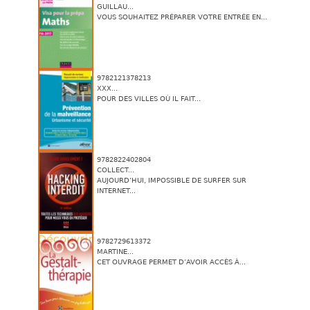
GUILLAU...
VOUS SOUHAITEZ PRÉPARER VOTRE ENTRÉE EN...
9782121378213
XXX...
POUR DES VILLES OÙ IL FAIT...
9782822402804
COLLECT...
AUJOURD’HUI, IMPOSSIBLE DE SURFER SUR
INTERNET...
9782729613372
MARTINE...
CET OUVRAGE PERMET D’AVOIR ACCÈS À...