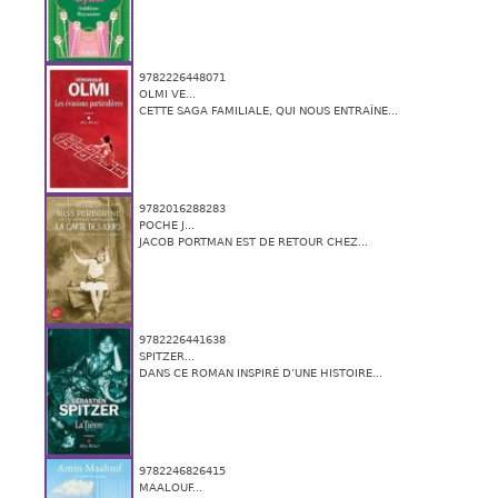
9782226448071
OLMI VE...
CETTE SAGA FAMILIALE, QUI NOUS ENTRAÎNE...
9782016288283
POCHE J...
JACOB PORTMAN EST DE RETOUR CHEZ...
9782226441638
SPITZER...
DANS CE ROMAN INSPIRÉ D’UNE HISTOIRE...
9782246826415
MAALOUF...