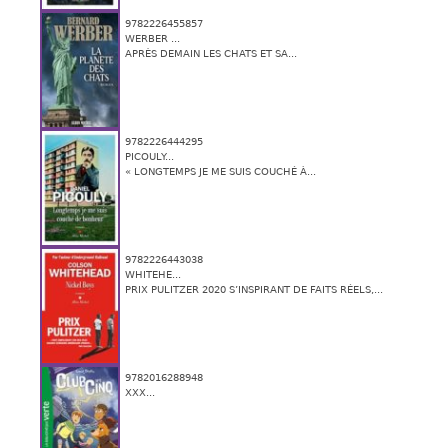
9782226455857
WERBER ...
APRÈS DEMAIN LES CHATS ET SA...
9782226444295
PICOULY...
« LONGTEMPS JE ME SUIS COUCHÉ À...
9782226443038
WHITEHE...
PRIX PULITZER 2020 S’INSPIRANT DE FAITS RÉELS,...
9782016288948
XXX...