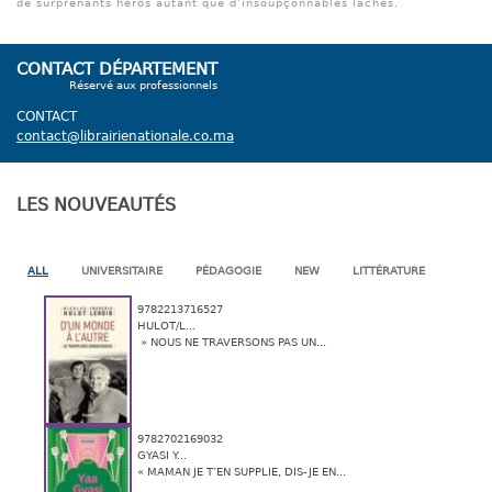
de surprenants héros autant que d’insoupçonnables lâches.
CONTACT DÉPARTEMENT
Réservé aux professionnels
CONTACT
contact@librairienationale.co.ma
LES NOUVEAUTÉS
ALL
UNIVERSITAIRE
PÉDAGOGIE
NEW
LITTÉRATURE
9782213716527
HULOT/L...
» NOUS NE TRAVERSONS PAS UN...
9782702169032
GYASI Y...
« MAMAN JE T’EN SUPPLIE, DIS-JE EN...