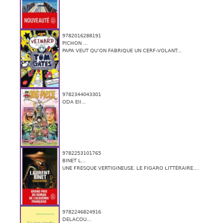
9782016288191
PICHON ...
PAPA VEUT QU’ON FABRIQUE UN CERF-VOLANT...
9782344043301
ODA EII...
9782253101765
BINET L...
UNE FRESQUE VERTIGINEUSE. LE FIGARO LITTÉRAIRE....
9782246824916
DELACOU...