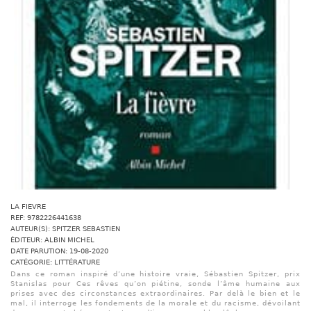
LA FIEVRE
REF: 9782226441638
AUTEUR(S): SPITZER SEBASTIEN
ÉDITEUR: ALBIN MICHEL
DATE PARUTION: 19-08-2020
CATÉGORIE: LITTÉRATURE
Dans ce roman inspiré d’une histoire vraie, Sébastien Spitzer, prix
Stanislas pour Ces rêves qu’on piétine, sonde l’âme humaine aux
prises avec des circonstances extraordinaires. Par delà le bien et le
mal, il interroge les fondements de la morale et du racisme, dévoilant