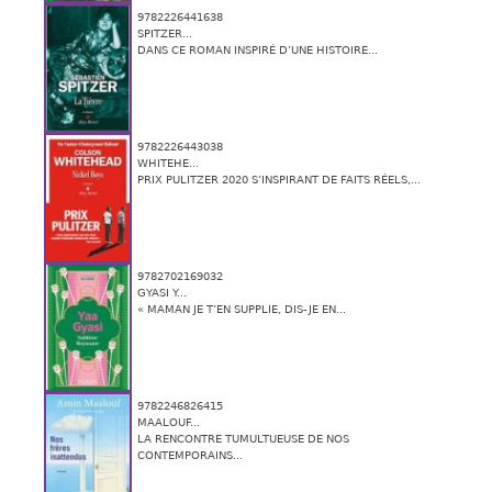
9782226441638
SPITZER...
DANS CE ROMAN INSPIRÉ D’UNE HISTOIRE...
9782226443038
WHITEHE...
PRIX PULITZER 2020 S’INSPIRANT DE FAITS RÉELS,...
9782702169032
GYASI Y...
« MAMAN JE T’EN SUPPLIE, DIS-JE EN...
9782246826415
MAALOUF...
LA RENCONTRE TUMULTUEUSE DE NOS
CONTEMPORAINS...