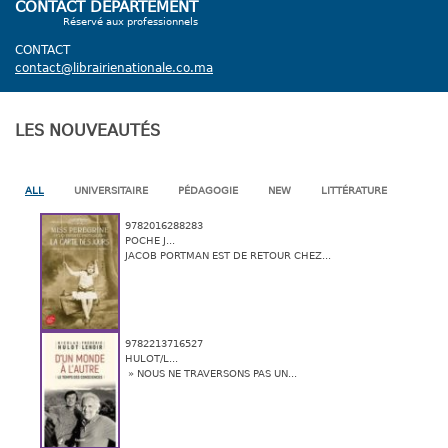
CONTACT DÉPARTEMENT
Réservé aux professionnels
CONTACT
contact@librairienationale.co.ma
LES NOUVEAUTÉS
ALL
UNIVERSITAIRE
PÉDAGOGIE
NEW
LITTÉRATURE
9782016288283
POCHE J...
JACOB PORTMAN EST DE RETOUR CHEZ...
9782213716527
HULOT/L...
» NOUS NE TRAVERSONS PAS UN...