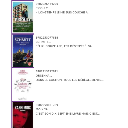
9782226444295
PICOULY...
« LONGTEMPS JE ME SUIS COUCHÉ À...
9782253077688
SCHMITT...
FÉLIX, DOUZE ANS, EST DÉSESPÉRÉ. SA...
9782213712871
ORSENNA...
DANS LE COCHON, TOUS LES DÉRÈGLEMENTS...
9782253101789
MOIX YA...
C’EST SON DIX-SEPTIÈME LIVRE MAIS C’EST...