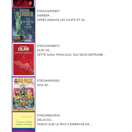
9782226455857
WERBER ...
APRÈS DEMAIN LES CHATS ET SA...
9782226448071
OLMI VE...
CETTE SAGA FAMILIALE, QUI NOUS ENTRAÎNE...
9782344043301
ODA EII...
9782246824916
DELACOU...
TANDIS QUE LE PAYS S’EMBRASE DE...