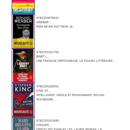
9782253078531
WERBER ...
RIEN NE ME FAIT PEUR. JE...
9782253101765
BINET L...
UNE FRESQUE VERTIGINEUSE. LE FIGARO LITTÉRAIRE....
9782253260561
KING ST...
INTELLIGENT, DRÔLE ET PASSIONNANT. MICHEL
SCHNEIDER,...
9782253241690
HIGGINS...
DEPUIS SES FIANÇAILLES, LAURIE MORAN, LA...