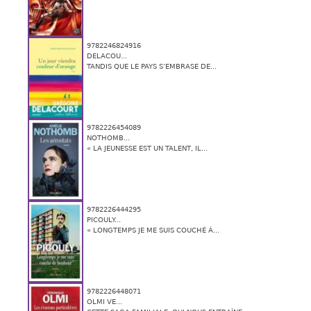
9782246824916
DELACOU...
TANDIS QUE LE PAYS S’EMBRASE DE...
9782226454089
NOTHOMB...
« LA JEUNESSE EST UN TALENT, IL...
9782226444295
PICOULY...
« LONGTEMPS JE ME SUIS COUCHÉ À...
9782226448071
OLMI VE...