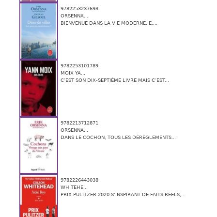
9782253237693
ORSENNA...
BIENVENUE DANS LA VIE MODERNE. E....
9782253101789
MOIX YA...
C’EST SON DIX-SEPTIÈME LIVRE MAIS C’EST...
9782213712871
ORSENNA...
DANS LE COCHON, TOUS LES DÉRÈGLEMENTS...
9782226443038
WHITEHE...
PRIX PULITZER 2020 S’INSPIRANT DE FAITS RÉELS,...