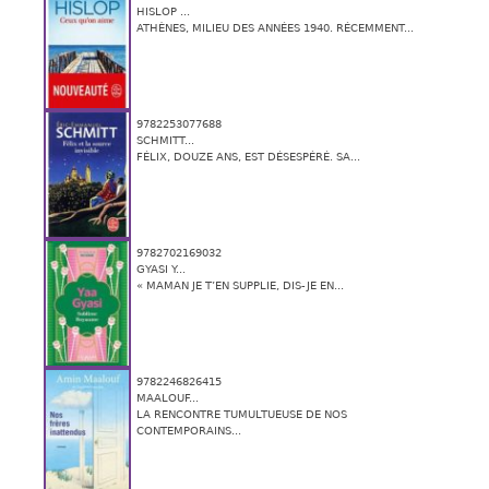
HISLOP ...
ATHÈNES, MILIEU DES ANNÉES 1940. RÉCEMMENT...
9782253077688
SCHMITT...
FÉLIX, DOUZE ANS, EST DÉSESPÉRÉ. SA...
9782702169032
GYASI Y...
« MAMAN JE T’EN SUPPLIE, DIS-JE EN...
9782246826415
MAALOUF...
LA RENCONTRE TUMULTUEUSE DE NOS
CONTEMPORAINS...