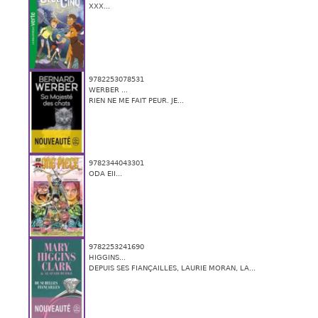
XXX...
9782253078531
WERBER ...
RIEN NE ME FAIT PEUR. JE...
9782344043301
ODA EII...
9782253241690
HIGGINS...
DEPUIS SES FIANÇAILLES, LAURIE MORAN, LA...