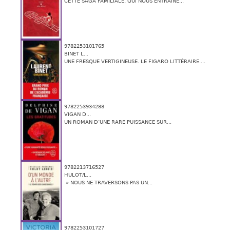
CETTE SAGA FAMILIALE, QUI NOUS ENTRAÎNE...
9782253101765
BINET L...
UNE FRESQUE VERTIGINEUSE. LE FIGARO LITTÉRAIRE....
9782253934288
VIGAN D...
UN ROMAN D’UNE RARE PUISSANCE SUR...
9782213716527
HULOT/L...
» NOUS NE TRAVERSONS PAS UN...
9782253101727