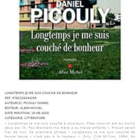
LONGTEMPS JE ME SUIS COUCHE DE BONHEUR
REF: 9782226444295
AUTEUR(S): PICOULY DANIEL
ÉDITEUR: ALBIN MICHEL
DATE PARUTION: 19-08-2020
CATÉGORIE: LITTÉRATURE
« Longtemps je me suis couché à plusieurs. Chez nous on est au moins
deux par lit. Pas étonnant ma mère a eu treize enfants ». Proust serait
fier de moi. Sa première phrase « Longtemps je me suis couché de
bonne heure » n’est pas à la hauteur ». Orly, Cité Million, 1964. Un