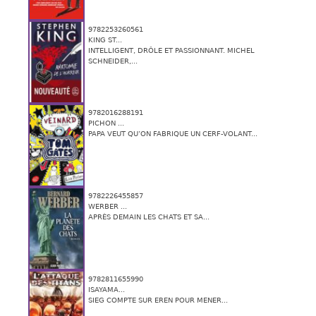
9782253260561
KING ST...
INTELLIGENT, DRÔLE ET PASSIONNANT. MICHEL
SCHNEIDER,...
9782016288191
PICHON ...
PAPA VEUT QU’ON FABRIQUE UN CERF-VOLANT...
9782226455857
WERBER ...
APRÈS DEMAIN LES CHATS ET SA...
9782811655990
ISAYAMA...
SIEG COMPTE SUR EREN POUR MENER...