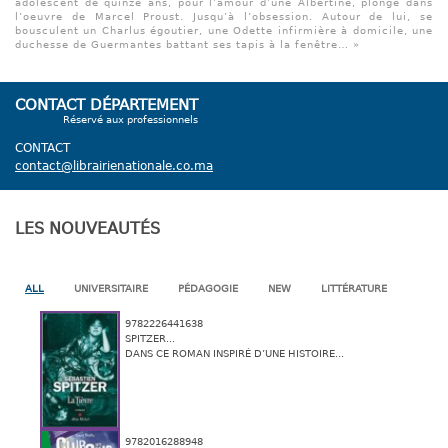
adolescent de quinze ans, pour l’amour d’une Albertine, plonge dans
l’oeuvre de Marcel Proust. Jusqu’à l’obsession. Autour de lui, se
bousculent un Charlus égoutier, une Odette infirmière à domicile, une
duchesse de Guermantes battant ses tapis à la fenêtre… »
CONTACT DÉPARTEMENT
Réservé aux professionnels
CONTACT
contact@librairienationale.co.ma
LES NOUVEAUTÉS
ALL
UNIVERSITAIRE
PÉDAGOGIE
NEW
LITTÉRATURE
9782226441638
SPITZER...
DANS CE ROMAN INSPIRÉ D’UNE HISTOIRE...
9782016288948