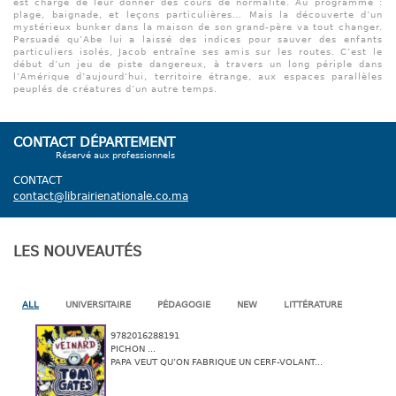
est chargé de leur donner des cours de normalité. Au programme :
plage, baignade, et leçons particulières… Mais la découverte d’un
mystérieux bunker dans la maison de son grand-père va tout changer.
Persuadé qu’Abe lui a laissé des indices pour sauver des enfants
particuliers isolés, Jacob entraîne ses amis sur les routes. C’est le
début d’un jeu de piste dangereux, à travers un long périple dans
l’Amérique d’aujourd’hui, territoire étrange, aux espaces parallèles
peuplés de créatures d’un autre temps.
CONTACT DÉPARTEMENT
Réservé aux professionnels
CONTACT
contact@librairienationale.co.ma
LES NOUVEAUTÉS
ALL
UNIVERSITAIRE
PÉDAGOGIE
NEW
LITTÉRATURE
9782016288191
PICHON ...
PAPA VEUT QU’ON FABRIQUE UN CERF-VOLANT...