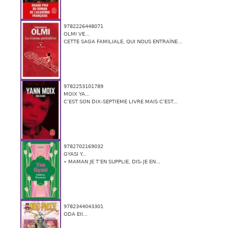
9782226448071
OLMI VE...
CETTE SAGA FAMILIALE, QUI NOUS ENTRAÎNE...
9782253101789
MOIX YA...
C’EST SON DIX-SEPTIÈME LIVRE MAIS C’EST...
9782702169032
GYASI Y...
« MAMAN JE T’EN SUPPLIE, DIS-JE EN...
9782344043301
ODA EII...