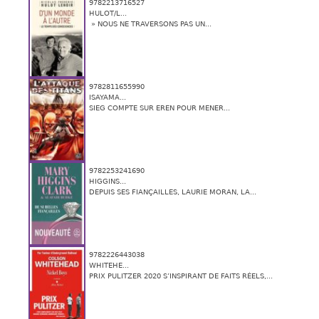
9782213716527
HULOT/L...
» NOUS NE TRAVERSONS PAS UN...
9782811655990
ISAYAMA...
SIEG COMPTE SUR EREN POUR MENER...
9782253241690
HIGGINS...
DEPUIS SES FIANÇAILLES, LAURIE MORAN, LA...
9782226443038
WHITEHE...
PRIX PULITZER 2020 S’INSPIRANT DE FAITS RÉELS,...