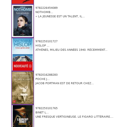
9782226454089
NOTHOMB...
« LA JEUNESSE EST UN TALENT, IL...
9782253101727
HISLOP ...
ATHÈNES, MILIEU DES ANNÉES 1940. RÉCEMMENT...
9782016288283
POCHE J...
JACOB PORTMAN EST DE RETOUR CHEZ...
9782253101765
BINET L...
UNE FRESQUE VERTIGINEUSE. LE FIGARO LITTÉRAIRE....