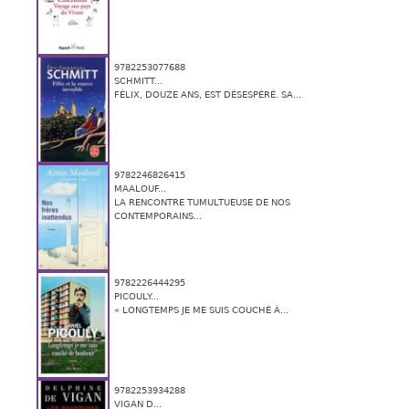
9782253077688
SCHMITT...
FÉLIX, DOUZE ANS, EST DÉSESPÉRÉ. SA...
9782246826415
MAALOUF...
LA RENCONTRE TUMULTUEUSE DE NOS
CONTEMPORAINS...
9782226444295
PICOULY...
« LONGTEMPS JE ME SUIS COUCHÉ À...
9782253934288
VIGAN D...