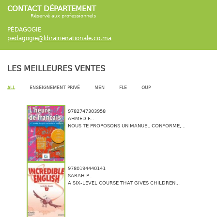
CONTACT DÉPARTEMENT
Réservé aux professionnels
PÉDAGOGIE
pedagogie@librairienationale.co.ma
LES MEILLEURES VENTES
ALL
ENSEIGNEMENT PRIVÉ
MEN
FLE
OUP
9782747303958
AHMED F...
NOUS TE PROPOSONS UN MANUEL CONFORME,...
9780194440141
SARAH P...
A SIX-LEVEL COURSE THAT GIVES CHILDREN...