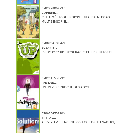
9782278062737
CORINNE...
CETTE MÉTHODE PROPOSE UN APPRENTISSAGE
MULTISENSORIEL...
9780194103763
SUSAN B...
EVERYBODY UP ENCOURAGES CHILDREN TO USE...
9782011558732
FABIENN...
UN UNIVERS PROCHE DES ADOS :...
9780194552103
TIM FAL...
A FIVE-LEVEL ENGLISH COURSE FOR TEENAGERS,...