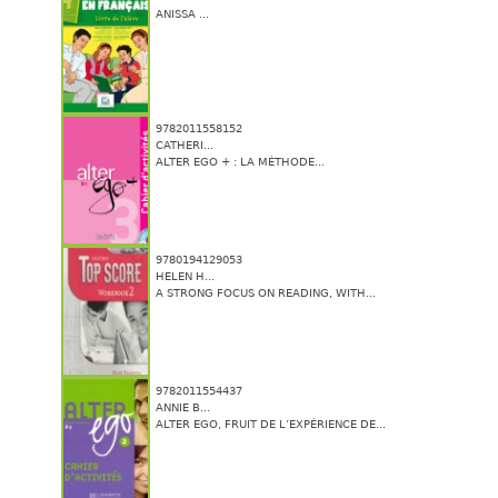
ANISSA ...
9782011558152
CATHERI...
ALTER EGO + : LA MÉTHODE...
9780194129053
HELEN H...
A STRONG FOCUS ON READING, WITH...
9782011554437
ANNIE B...
ALTER EGO, FRUIT DE L’EXPÉRIENCE DE...