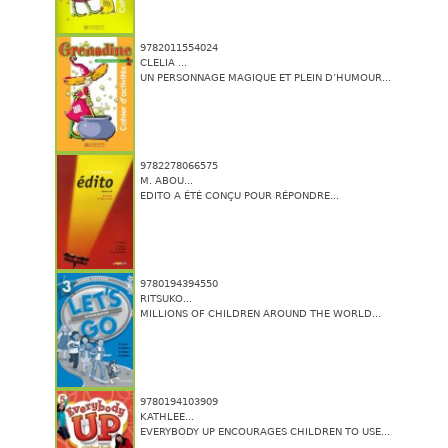
9782011554024
CLELIA ...
UN PERSONNAGE MAGIQUE ET PLEIN D’HUMOUR...
9782278066575
M. ABOU...
EDITO A ÉTÉ CONÇU POUR RÉPONDRE...
9780194394550
RITSUKO...
MILLIONS OF CHILDREN AROUND THE WORLD...
9780194103909
KATHLEE...
EVERYBODY UP ENCOURAGES CHILDREN TO USE...