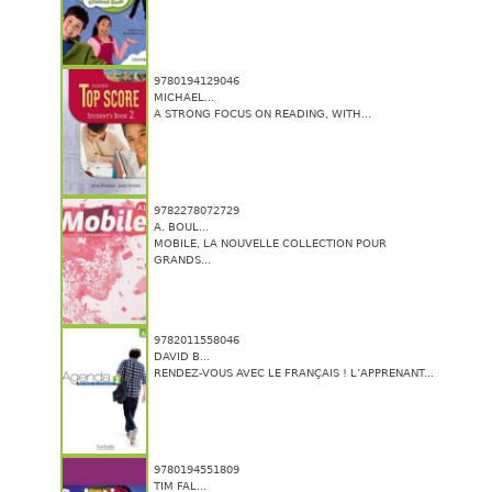
9780194129046
MICHAEL...
A STRONG FOCUS ON READING, WITH...
9782278072729
A. BOUL...
MOBILE, LA NOUVELLE COLLECTION POUR
GRANDS...
9782011558046
DAVID B...
RENDEZ-VOUS AVEC LE FRANÇAIS ! L’APPRENANT...
9780194551809
TIM FAL...