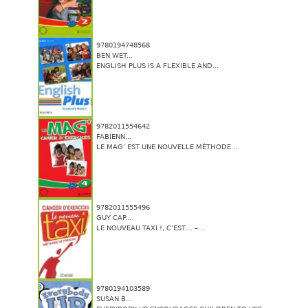
9780194748568
BEN WET...
ENGLISH PLUS IS A FLEXIBLE AND...
9782011554642
FABIENN...
LE MAG’ EST UNE NOUVELLE MÉTHODE...
9782011555496
GUY CAP...
LE NOUVEAU TAXI !, C’EST… –...
9780194103589
SUSAN B...