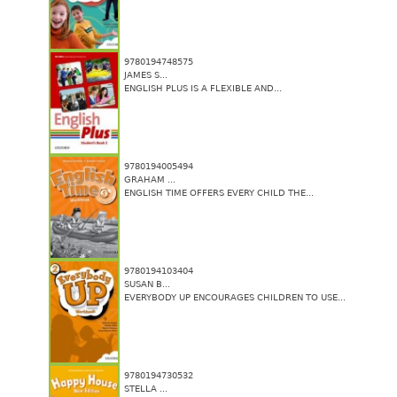
9780194748575
JAMES S...
ENGLISH PLUS IS A FLEXIBLE AND...
9780194005494
GRAHAM ...
ENGLISH TIME OFFERS EVERY CHILD THE...
9780194103404
SUSAN B...
EVERYBODY UP ENCOURAGES CHILDREN TO USE...
9780194730532
STELLA ...