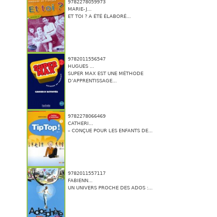
9782278059973
MARIE-J...
ET TOI ? A ÉTÉ ÉLABORÉ...
9782011556547
HUGUES ...
SUPER MAX EST UNE MÉTHODE
D’APPRENTISSAGE...
9782278066469
CATHERI...
– CONÇUE POUR LES ENFANTS DE...
9782011557117
FABIENN...
UN UNIVERS PROCHE DES ADOS :...