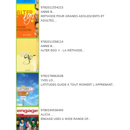
9782011554215
ANNIE B...
MÉTHODE POUR GRANDS ADOLESCENTS ET
ADULTES,...
9782011558114
ANNIE B...
ALTER EGO + : LA MÉTHODE...
9782278062638
YVES LO...
LATITUDES GUIDE À TOUT MOMENT L’APPRENANT...
9780194536493
ALICIA ...
ENGAGE USES A WIDE RANGE OF...