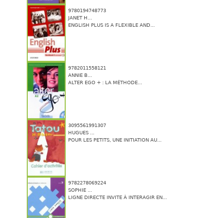
9780194748773
JANET H...
ENGLISH PLUS IS A FLEXIBLE AND...
9782011558121
ANNIE B...
ALTER EGO + : LA MÉTHODE...
3095561991307
HUGUES ...
POUR LES PETITS, UNE INITIATION AU...
9782278069224
SOPHIE ...
LIGNE DIRECTE INVITE À INTERAGIR EN...