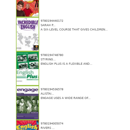
9780194440172
SARAH P...
A SIX-LEVEL COURSE THAT GIVES CHILDREN...
9780194748780
STYRING...
ENGLISH PLUS IS A FLEXIBLE AND...
9780194536578
ALISTAI...
ENGAGE USES A WIDE RANGE OF...
9780194005074
RIVERS ...