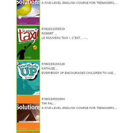
A FIVE-LEVEL ENGLISH COURSE FOR TEENAGERS,...
9782011555519
ROBERT ...
LE NOUVEAU TAXI !, C’EST… –...
9780194104128
KATHLEE...
EVERYBODY UP ENCOURAGES CHILDREN TO USE...
9780194552004
TIM FAL...
A FIVE-LEVEL ENGLISH COURSE FOR TEENAGERS,...