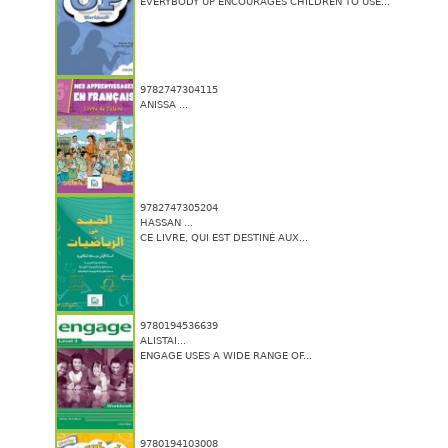
EVERYBODY UP ENCOURAGES CHILDREN TO USE...
9782747304115
ANISSA ...
9782747305204
HASSAN ...
CE LIVRE, QUI EST DESTINÉ AUX...
9780194536639
ALISTAI...
ENGAGE USES A WIDE RANGE OF...
9780194103008