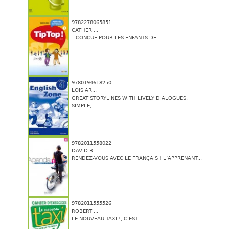
9782278065851
CATHERI...
– CONÇUE POUR LES ENFANTS DE...
9780194618250
LOIS AR...
GREAT STORYLINES WITH LIVELY DIALOGUES.
SIMPLE,...
9782011558022
DAVID B...
RENDEZ-VOUS AVEC LE FRANÇAIS ! L’APPRENANT...
9782011555526
ROBERT ...
LE NOUVEAU TAXI !, C’EST… –...