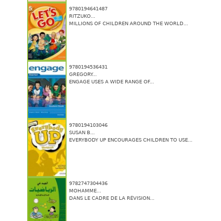
9780194641487
RITZUKO...
MILLIONS OF CHILDREN AROUND THE WORLD...
9780194536431
GREGORY...
ENGAGE USES A WIDE RANGE OF...
9780194103046
SUSAN B...
EVERYBODY UP ENCOURAGES CHILDREN TO USE...
9782747304436
MOHAMME...
DANS LE CADRE DE LA RÉVISION...