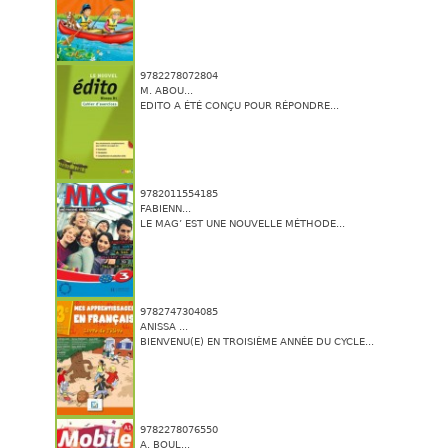
9782278072804
M. ABOU...
EDITO A ÉTÉ CONÇU POUR RÉPONDRE...
9782011554185
FABIENN...
LE MAG’ EST UNE NOUVELLE MÉTHODE...
9782747304085
ANISSA ...
BIENVENU(E) EN TROISIÈME ANNÉE DU CYCLE...
9782278076550
A. BOUL...