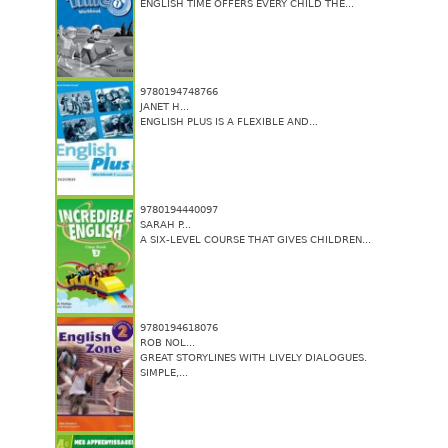
ENGLISH TIME OFFERS EVERY CHILD THE...
9780194748766
JANET H...
ENGLISH PLUS IS A FLEXIBLE AND...
9780194440097
SARAH P...
A SIX-LEVEL COURSE THAT GIVES CHILDREN...
9780194618076
ROB NOL...
GREAT STORYLINES WITH LIVELY DIALOGUES.
SIMPLE,...