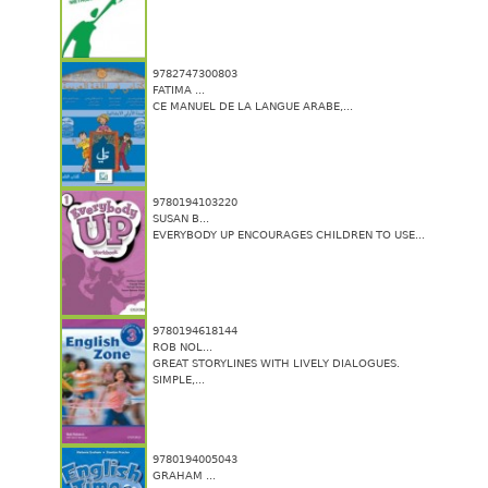
9782747300803
FATIMA ...
CE MANUEL DE LA LANGUE ARABE,...
9780194103220
SUSAN B...
EVERYBODY UP ENCOURAGES CHILDREN TO USE...
9780194618144
ROB NOL...
GREAT STORYLINES WITH LIVELY DIALOGUES.
SIMPLE,...
9780194005043
GRAHAM ...