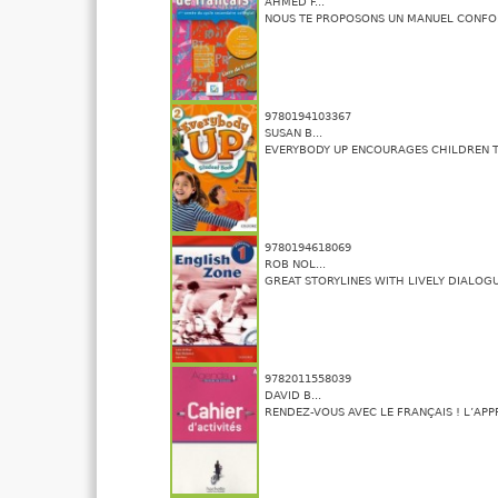
AHMED F...
NOUS TE PROPOSONS UN MANUEL CONFOR
9780194103367
SUSAN B...
EVERYBODY UP ENCOURAGES CHILDREN TO
9780194618069
ROB NOL...
GREAT STORYLINES WITH LIVELY DIALOGUE
9782011558039
DAVID B...
RENDEZ-VOUS AVEC LE FRANÇAIS ! L’APPR