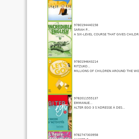
9780194440158
SARAH P...
A SIX-LEVEL COURSE THAT GIVES CHILDRE
9780194643214
RITZUKO...
MILLIONS OF CHILDREN AROUND THE WO
9782011555137
EMMANUE...
ALTER EGO 3 S’ADRESSE À DES...
9782747303958