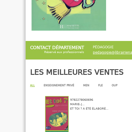
CONTACT DÉPARTEMENT
PÉDAGOGIE
Réservé aux professionnels
pedagogie@librairiena
LES MEILLEURES VENTES
ALL
ENSEIGNEMENT PRIVÉ
MEN
FLE
OUP
9782278060696
MARIE-J...
ET TOI ? A ÉTÉ ÉLABORÉ...