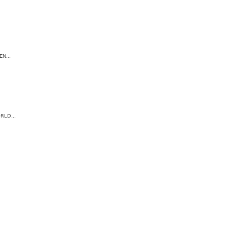
N...
RLD...