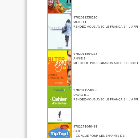
9782011558190
MURIELL...
RENDEZ-VOUS AVEC LE FRANÇAIS ! L’APPR
9782011554215
ANNIE B...
MÉTHODE POUR GRANDS ADOLESCENTS ET
9782011558053
DAVID B...
RENDEZ-VOUS AVEC LE FRANÇAIS ! L’APPR
9782278066469
CATHERI...
– CONÇUE POUR LES ENFANTS DE...