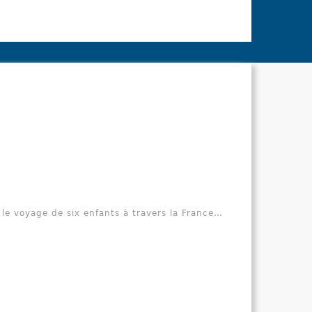
d’activités
CD audio, 
Le manuel n
le voyage de six enfants à travers la France…