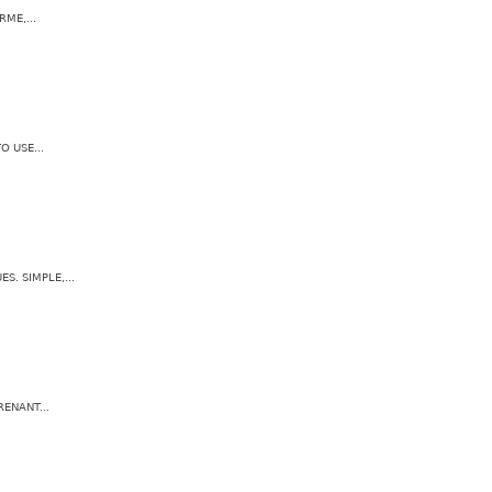
ME,...
 USE...
S. SIMPLE,...
ENANT...