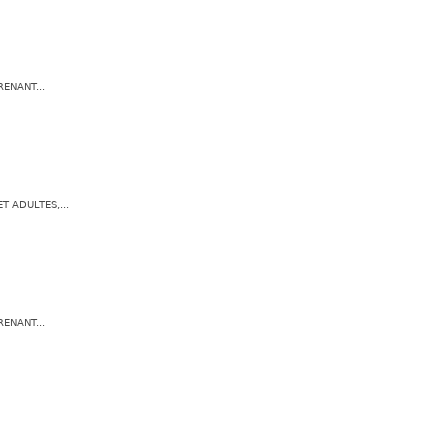
ENANT...
 ADULTES,...
ENANT...