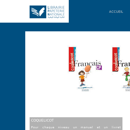
ACCUEIL
COQUELICOT
Pour chaque niveau un manuel et un livret