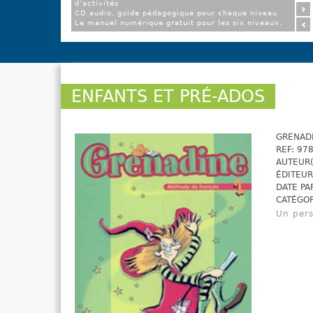
d’activités
CD audio, guide pédagogique pour chaque niveau
Le manuel numérique gratuit pour les six niveaux.
ENFANTS ET PRÉ-ADOS
GRENADI
REF: 97
AUTEUR(
ÉDITEUR
DATE PA
CATÉGOR
Un pers