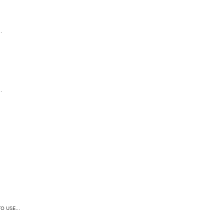
.
.
 USE...