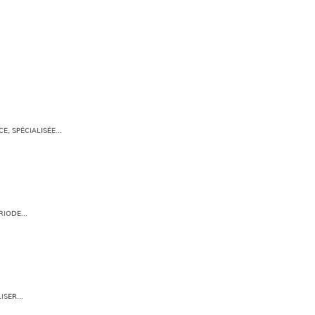
, SPÉCIALISÉE...
IODE...
SER...