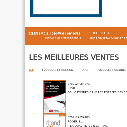
CONTACT DÉPARTEMENT
SUPERIEUR
Réservé aux professionnels
superieur@librairiena
LES MEILLEURES VENTES
ALL
ÉCONOMIE ET GESTION
DROIT
SCIENCES HUMAINES
9782124654376
XAVIER ...
OBLIGATOIRES DANS LES ENTREPRISES CO
9782124654185
ROGER E...
« LA QUALITÉ, CE N’EST PAS...