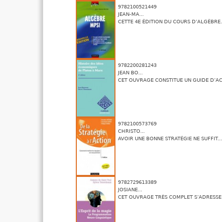
9782100521449
JEAN-MA...
CETTE 4E ÉDITION DU COURS D’ALGÈBRE.
9782200281243
JEAN BO...
CET OUVRAGE CONSTITUE UN GUIDE D’ACC
9782100573769
CHRISTO...
AVOIR UNE BONNE STRATÉGIE NE SUFFIT...
9782729613389
JOSIANE...
CET OUVRAGE TRÈS COMPLET S’ADRESSE 