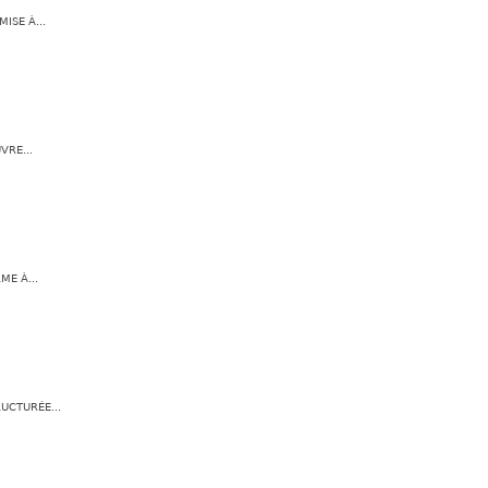
ISE À...
RE...
E À...
UCTURÉE...