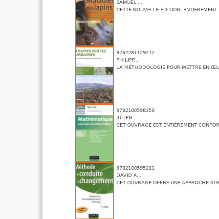
SAMUEL ...
CETTE NOUVELLE ÉDITION, ENTIÈREMENT M
9782281129212
PHILIPP...
LA MÉTHODOLOGIE POUR METTRE EN ŒUV
9782100598359
JULIEN ...
CET OUVRAGE EST ENTIÈREMENT CONFORM
9782100595211
DAVID A...
CET OUVRAGE OFFRE UNE APPROCHE STR