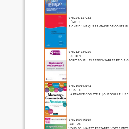
9782247127252
RÉMY C...
RICHE D’UNE QUARANTAINE DE CONTRIBUT
9782124654260
BASTIEN...
ÉCRIT POUR LES RESPONSABLES ET DIRIG
9782100593972
K.GALLO...
LA FRANCE COMPTE AUJOURD’HUI PLUS 1.1
9782100746989
GUILLAU...
VOUS SOUHAITEZ PRÉPARER VOTRE ENTRÉ