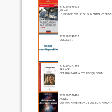
9782100598618
JEAN-PI...
L’USINAGE EST LE PLUS IMPORTANT PROCÉ
9782100740017
COLLECT...
9782200277888
FRANCE ...
CET OUVRAGE A ÉTÉ CONÇU POUR...
9782100576401
AGNÈS ...
CET OUVRAGE ABORDE LES LOIS FONDAM