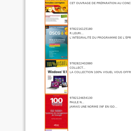
CET OUVRAGE DE PRÉPARATION AU CONCO
9782216125180
R.LEURI...
L’INTÉGRALITÉ DU PROGRAMME DE L’ÉPRE
9782822402880
COLLECT...
LA COLLECTION 100% VISUEL VOUS OFFRE
9782124654130
PAULE N...
JAMAIS UNE NORME (NF EN ISO...