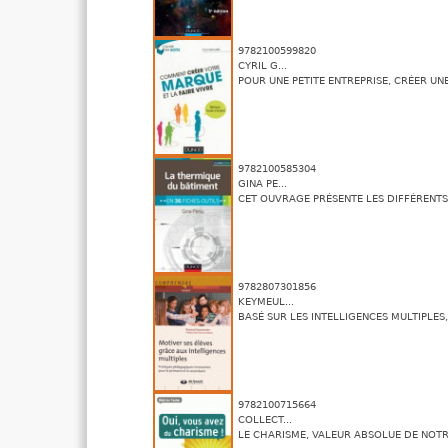
9782100599820
CYRIL G...
POUR UNE PETITE ENTREPRISE, CRÉER UNE.
9782100585304
GINA PE...
CET OUVRAGE PRÉSENTE LES DIFFÉRENTS 
9782807301856
KEYMEUL...
BASÉ SUR LES INTELLIGENCES MULTIPLES, 
9782100715664
COLLECT...
LE CHARISME, VALEUR ABSOLUE DE NOTRE