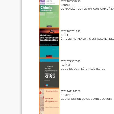
9782100598458
BRUNO F...
CE MANUEL TOUT-EN-UN, CONFORME À LA.
9782100701131
JOËL L...
ÊTRE ENTREPRENEUR, C’EST RELEVER DES 
9782874962585
LARANÉ...
CE GUIDE COMPLÈTE « LES TESTS...
9782247126026
DOMINGO...
LA DISTINCTION QU’ON SEMBLE DEVOIR FA