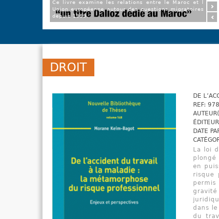
Ce livre examine les relations entre le Maroc et l
Union européenne autour des questions migratoires
depuis 1999.
DROIT
DE L’AC
REF: 97
AUTEUR(
ÉDITEUR
DATE PA
CATÉGOR
La loi 
plongé 
en puis
risque 
permis 
gravité
juridiq
dans le
du trav