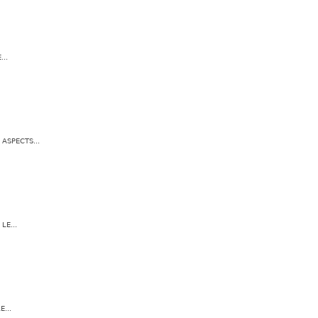
..
ASPECTS...
LE...
...