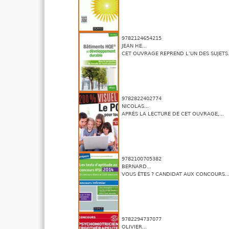
9782124654215
JEAN HE...
CET OUVRAGE REPREND L’UN DES SUJETS.
9782822402774
NICOLAS...
APRÈS LA LECTURE DE CET OUVRAGE,...
9782100705382
BERNARD...
VOUS ÊTES ? CANDIDAT AUX CONCOURS..
9782294737077
OLIVIER...