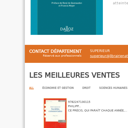
atteint
CONTACT DÉPARTEMENT
SUPERIEUR
Réservé aux professionnels
superieur@librairiena
LES MEILLEURES VENTES
ALL
ÉCONOMIE ET GESTION
DROIT
SCIENCES HUMAINES
9782247130115
PHILIPP...
CE PRÉCIS, QUI PARAÎT CHAQUE ANNÉE,...