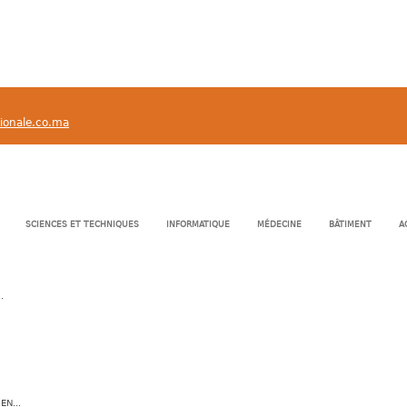
tionale.co.ma
SCIENCES ET TECHNIQUES
INFORMATIQUE
MÉDECINE
BÂTIMENT
A
.
N...