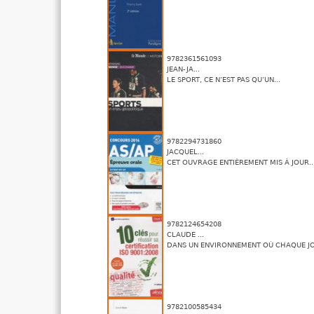
9782361561093
JEAN-JA...
LE SPORT, CE N’EST PAS QU’UN...
9782294731860
JACQUEL...
CET OUVRAGE ENTIÈREMENT MIS À JOUR..
9782124654208
CLAUDE ...
DANS UN ENVIRONNEMENT OÙ CHAQUE JOU
9782100585434