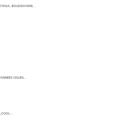
(YOGA, BOUDDHISME...
NNÉES ISSUES...
COOL...