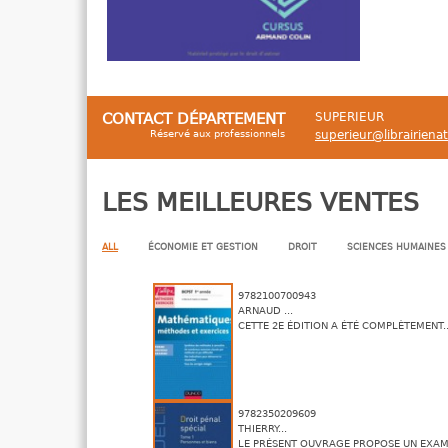
CONTACT DÉPARTEMENT
SUPERIEUR
Réservé aux professionnels
superieur@librairiena
LES MEILLEURES VENTES
ALL
ÉCONOMIE ET GESTION
DROIT
SCIENCES HUMAINES
9782100700943
ARNAUD ...
CETTE 2E ÉDITION A ÉTÉ COMPLÈTEMENT..
9782350209609
THIERRY...
LE PRÉSENT OUVRAGE PROPOSE UN EXAME