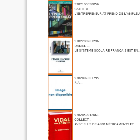
9782100590056
CATHERI...
L’ENTREPRENEURIAT PREND DE L’AMPLEUR
9782200281236
DANIEL ...
LE SYSTÈME SCOLAIRE FRANÇAIS EST EN..
9782807301795
RIA...
9782850912061
COLLECT...
AVEC PLUS DE 4600 MÉDICAMENTS ET...