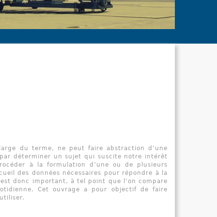
le Dicti
indispensa
cadre de le
large du terme, ne peut faire abstraction d’une
ar déterminer un sujet qui suscite notre intérêt
procéder à la formulation d’une ou de plusieurs
ecueil des données nécessaires pour répondre à la
 est donc important, à tel point que l’on compare
otidienne. Cet ouvrage a pour objectif de faire
iliser.