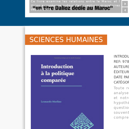
Ce livre examine les relations entre le Maroc et l
Union européenne autour des questions migratoires
depuis 1999.
SCIENCES HUMAINES
INTRODU
REF: 97
AUTEUR(
ÉDITEUR
DATE PA
CATÉGOR
Toute r
analyse
et notr
hypothè
questio
souvent
compren