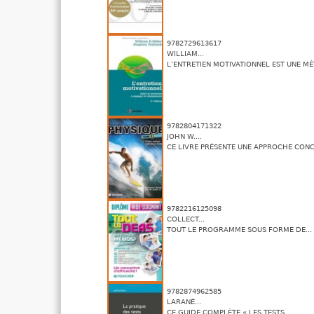
9782729613617
WILLIAM...
L’ENTRETIEN MOTIVATIONNEL EST UNE MÉ
9782804171322
JOHN W....
CE LIVRE PRÉSENTE UNE APPROCHE CONCI
9782216125098
COLLECT...
TOUT LE PROGRAMME SOUS FORME DE...
9782874962585
LARANÉ...
CE GUIDE COMPLÈTE « LES TESTS...