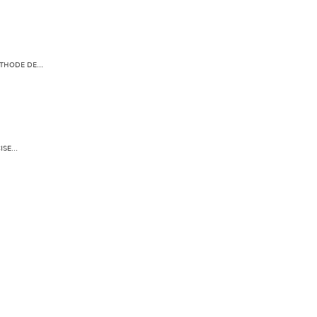
THODE DE...
SE...