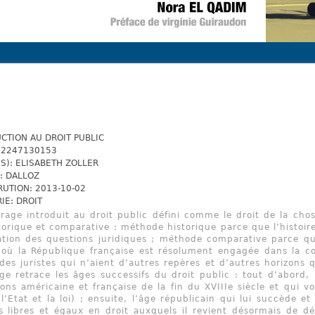
CTION AU DROIT PUBLIC
82247130153
S): ELISABETH ZOLLER
: DALLOZ
RUTION: 2013-10-02
IE: DROIT
rage introduit au droit public défini comme le droit de la cho
storique et comparative : méthode historique parce que l’histoir
ation des questions juridiques ; méthode comparative parce qu
 où la République française est résolument engagée dans la co
des juristes qui n’aient d’autres repères et d’autres horizons
ge retrace les âges successifs du droit public : tout d’abord
ions américaine et française de la fin du XVIIIe siècle et qui v
(l’Etat et la loi) ; ensuite, l’âge républicain qui lui succède e
libres et égaux en droit auxquels il revient désormais de dé