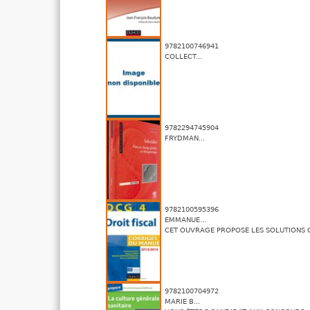
9782100746941
COLLECT...
9782294745904
FRYDMAN...
9782100595396
EMMANUE...
CET OUVRAGE PROPOSE LES SOLUTIONS C
9782100704972
MARIE B...