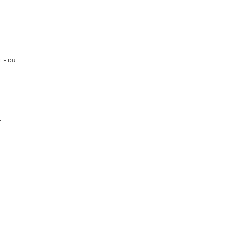
E DU...
..
..