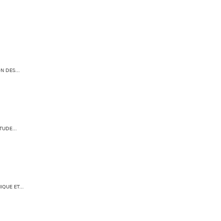
N DES...
UDE...
QUE ET...