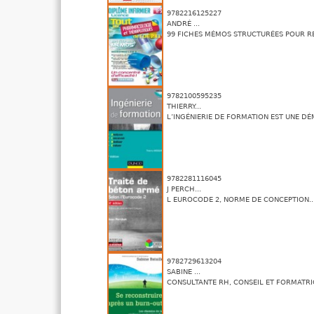
9782216125227
ANDRÉ ...
99 FICHES MÉMOS STRUCTURÉES POUR RE
9782100595235
THIERRY...
L’INGÉNIERIE DE FORMATION EST UNE DÉ
9782281116045
J PERCH...
L EUROCODE 2, NORME DE CONCEPTION..
9782729613204
SABINE ...
CONSULTANTE RH, CONSEIL ET FORMATRICE