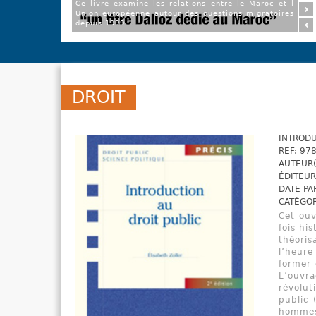
Ce livre examine les relations entre le Maroc et l
Union européenne autour des questions migratoires
depuis 1999.
DROIT
INTRODU
REF: 97
AUTEUR(
ÉDITEUR
DATE PA
CATÉGOR
Cet ouv
fois hi
théoris
l’heure
former 
L’ouvra
révolut
public 
hommes 