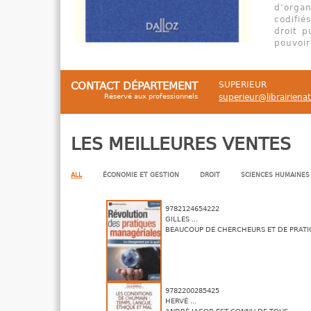
d’organ
codifié
droit p
pouvoir
CONTACT DÉPARTEMENT
SUPERIEUR
Réservé aux professionnels
superieur@librairiena
LES MEILLEURES VENTES
ALL
ÉCONOMIE ET GESTION
DROIT
SCIENCES HUMAINES
9782124654222
GILLES ...
BEAUCOUP DE CHERCHEURS ET DE PRATICI
9782200285425
HERVÉ ...