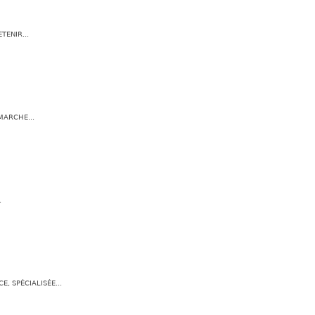
TENIR...
MARCHE...
.
, SPÉCIALISÉE...