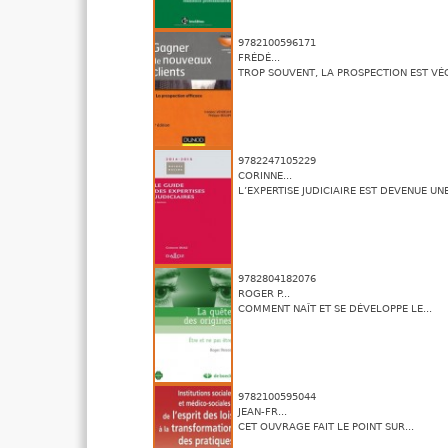
9782100596171
FRÉDÉ...
TROP SOUVENT, LA PROSPECTION EST VÉC
9782247105229
CORINNE...
L’EXPERTISE JUDICIAIRE EST DEVENUE UNE
9782804182076
ROGER P...
COMMENT NAÎT ET SE DÉVELOPPE LE...
9782100595044
JEAN-FR...
CET OUVRAGE FAIT LE POINT SUR...