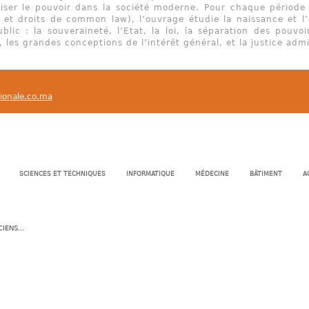
iser le pouvoir dans la société moderne. Pour chaque période
s et droits de common law), l’ouvrage étudie la naissance et 
ublic : la souveraineté, l’Etat, la loi, la séparation des pouvoi
, les grandes conceptions de l’intérêt général, et la justice admi
tionale.co.ma
SCIENCES ET TECHNIQUES
INFORMATIQUE
MÉDECINE
BÂTIMENT
A
ENS...