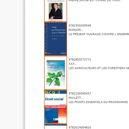
ANDRÉ JACOB EST CONNU DE TOUS...
9782350209548
MARJORI...
LE PRÉSENT OUVRAGE COUVRE L’ENSEMBL
9782855572772
XXX...
LES AGRICULTEURS ET LES FORESTIERS SE.
9782100595457
PAULETT...
LES POINTS ESSENTIELS DU PROGRAMME :.
9782014004816