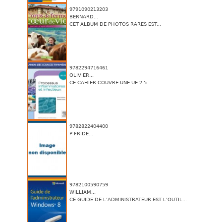
9791090213203
BERNARD...
CET ALBUM DE PHOTOS RARES EST...
9782294716461
OLIVIER...
CE CAHIER COUVRE UNE UE 2.5...
9782822404400
P FRIDE...
9782100590759
WILLIAM...
CE GUIDE DE L’ADMINISTRATEUR EST L’OUTIL...