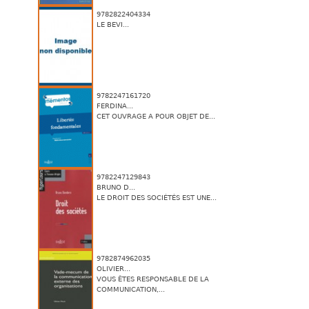
9782822404334
LE BEVI...
9782247161720
FERDINA...
CET OUVRAGE A POUR OBJET DE...
9782247129843
BRUNO D...
LE DROIT DES SOCIÉTÉS EST UNE...
9782874962035
OLIVIER...
VOUS ÊTES RESPONSABLE DE LA
COMMUNICATION,...