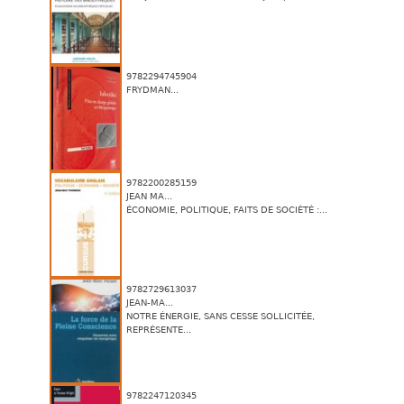
9782294745904
FRYDMAN...
9782200285159
JEAN MA...
ÉCONOMIE, POLITIQUE, FAITS DE SOCIÉTÉ :...
9782729613037
JEAN-MA...
NOTRE ÉNERGIE, SANS CESSE SOLLICITÉE,
REPRÉSENTE...
9782247120345