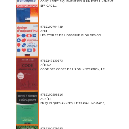
CONÇU SPÉCIFIQUEMENT POUR UN ENTRAÎNEMENT
EFFICACE...
9782100704439
APCI...
LES ÉTOILES DE L’OBSERVEUR DU DESIGN...
9782247130573
ZÉHINA...
CODE DES CODES DE L’ADMINISTRATION, LE...
9782100598816
AURÉLI...
EN QUELQUES ANNÉES, LE TRAVAIL NOMADE,...
9782200279585