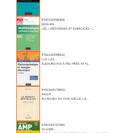
9782100598366
JEAN-MA...
LES « MÉTHODES ET EXERCICES »...
9782100598922
LUC LAS...
AUJOURD’HUI À PEU PRÈS 45 %...
9782200279653
PHILIP ...
AU MILIEU DU XIXE SIÈCLE, LA...
9782294737060
OLIVIER...