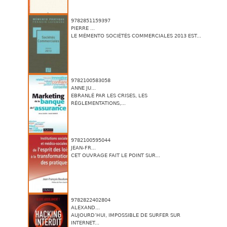
9782851159397
PIERRE ...
LE MÉMENTO SOCIÉTÉS COMMERCIALES 2013 EST...
9782100583058
ANNE JU...
EBRANLÉ PAR LES CRISES, LES
RÉGLEMENTATIONS,...
9782100595044
JEAN-FR...
CET OUVRAGE FAIT LE POINT SUR...
9782822402804
ALEXAND...
AUJOURD’HUI, IMPOSSIBLE DE SURFER SUR
INTERNET...