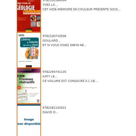
9782100584994
YVES LA...
CET AIDE-MÉMOIRE EN COULEUR PRÉSENTE SOUS...
9782100743506
GOULARD...
ET SI VOUS OSIEZ ENFIN NE...
9782294741135
KATY LE...
CE VOLUME EST CONSACRÉ À L’UE...
9782281132021
DAVID D...