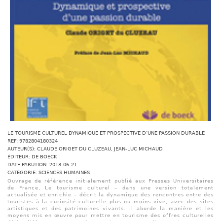
LE TOURISME CULTUREL DYNAMIQUE ET PROSPECTIVE D’UNE PASSION DURABLE
REF: 9782804180324
AUTEUR(S): CLAUDE ORIGET DU CLUZEAU, JEAN-LUC MICHAUD
ÉDITEUR: DE BOECK
DATE PARUTION: 2013-06-21
CATÉGORIE: SCIENCES HUMAINES
Ouvrage de référence initialement publié aux Presses Universitaires
de France, Le tourisme culturel – dans une version totalement
actualisée et enrichie – décrit la dynamique des rencontres entre des
touristes à la curiosité culturelle plus ou moins vive, avec des sites
artistiques et des patrimoines vivants. Il aborde la manière et les
moyens mis en œuvre pour mettre en tourisme des offres culturelles