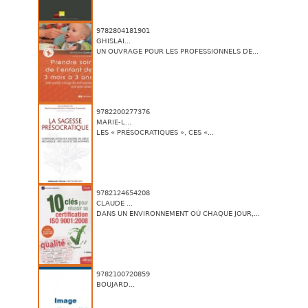
9782804181901
GHISLAI...
UN OUVRAGE POUR LES PROFESSIONNELS DE...
9782200277376
MARIE-L...
LES « PRÉSOCRATIQUES », CES «...
9782124654208
CLAUDE ...
DANS UN ENVIRONNEMENT OÙ CHAQUE JOUR,...
9782100720859
BOUJARD...