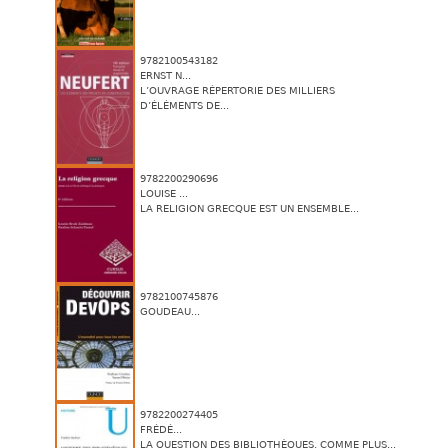
9782100543182
ERNST N...
L’OUVRAGE RÉPERTORIE DES MILLIERS
D’ÉLÉMENTS DE...
9782200290696
LOUISE ...
LA RELIGION GRECQUE EST UN ENSEMBLE...
9782100745876
GOUDEAU...
9782200274405
FRÉDÉ...
LA QUESTION DES BIBLIOTHÈQUES, COMME PLUS...