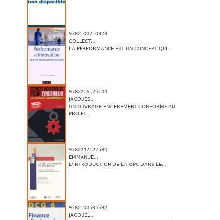
9782100710973
COLLECT...
LA PERFORMANCE EST UN CONCEPT QUI...
9782216125104
JACQUES...
UN OUVRAGE ENTIÈREMENT CONFORME AU
PROJET...
9782247127580
EMMANUE...
L’INTRODUCTION DE LA QPC DANS LE...
9782100595532
JACQUEL...