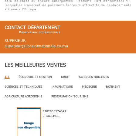
déjà célèbres ou encore émergentes – comme l’art contemporain -
lesquelles s’avèrent de puissants facteurs attractifs de déplacements
à travers l’Europe.
CONTACT DÉPARTEMENT
Réservé aux professionnels
SUPERIEUR
superieur@librairienationale.co.ma
LES MEILLEURES VENTES
ALL
ÉCONOMIE ET GESTION
DROIT
SCIENCES HUMAINES
SCIENCES ET TECHNIQUES
INFORMATIQUE
MÉDECINE
BÂTIMENT
AGRICULTURE AGRONOMIE
RESTAURATION TOURISME
9782855574547
BRUGERE...