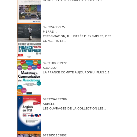
RENDRE LES RESSOURCES 5 FOIS PLUS...
9782247129751
PIERRE ...
PRÉSENTATION, ILLUSTRÉE D’EXEMPLES, DES
CONCEPTS ET...
9782100593972
K.GALLO...
LA FRANCE COMPTE AUJOURD’HUI PLUS 1.1...
9782294739286
AURÉLI...
LES OUVRAGES DE LA COLLECTION LES...
9782851159892