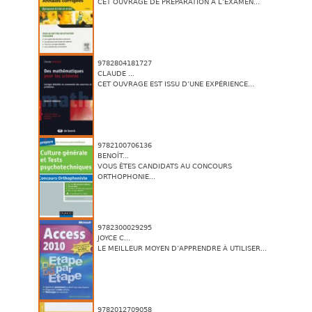
CET OUVRAGE DE PRÉPARATION À L’EXAMEN...
9782804181727
CLAUDE ...
CET OUVRAGE EST ISSU D’UNE EXPÉRIENCE...
9782100706136
BENOÎT...
VOUS ÊTES CANDIDATS AU CONCOURS
ORTHOPHONIE...
9782300029295
JOYCE C...
LE MEILLEUR MOYEN D’APPRENDRE À UTILISER...
9782012709058