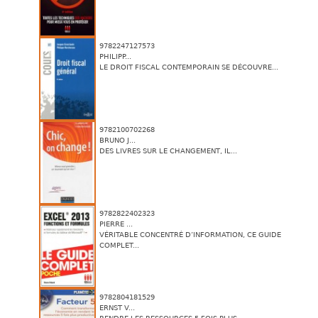
9782247127573
PHILIPP...
LE DROIT FISCAL CONTEMPORAIN SE DÉCOUVRE...
9782100702268
BRUNO J...
DES LIVRES SUR LE CHANGEMENT, IL...
9782822402323
PIERRE ...
VÉRITABLE CONCENTRÉ D’INFORMATION, CE GUIDE
COMPLET...
9782804181529
ERNST V...