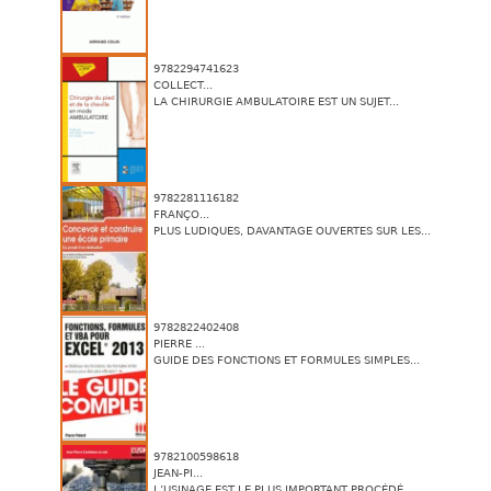
9782294741623
COLLECT...
LA CHIRURGIE AMBULATOIRE EST UN SUJET...
9782281116182
FRANÇO...
PLUS LUDIQUES, DAVANTAGE OUVERTES SUR LES...
9782822402408
PIERRE ...
GUIDE DES FONCTIONS ET FORMULES SIMPLES...
9782100598618
JEAN-PI...
L’USINAGE EST LE PLUS IMPORTANT PROCÉDÉ...