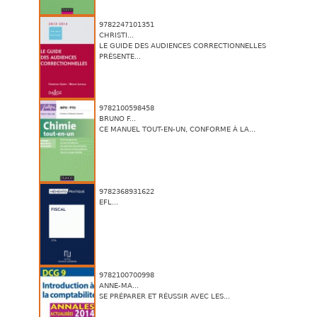
9782247101351
CHRISTI...
LE GUIDE DES AUDIENCES CORRECTIONNELLES
PRÉSENTE...
9782100598458
BRUNO F...
CE MANUEL TOUT-EN-UN, CONFORME À LA...
9782368931622
EFL...
9782100700998
ANNE-MA...
SE PRÉPARER ET RÉUSSIR AVEC LES...