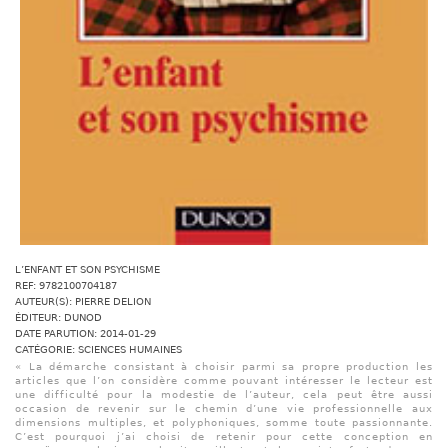
L’ENFANT ET SON PSYCHISME
REF: 9782100704187
AUTEUR(S): PIERRE DELION
ÉDITEUR: DUNOD
DATE PARUTION: 2014-01-29
CATÉGORIE: SCIENCES HUMAINES
« La démarche consistant à choisir parmi sa propre production les
articles que l’on considère comme pouvant intéresser le lecteur est
une difficulté pour la modestie de l’auteur, cela peut être aussi
occasion de revenir sur le chemin d’une vie professionnelle aux
dimensions multiples, et polyphoniques, somme toute passionnante.
C’est pourquoi j’ai choisi de retenir pour cette conception en