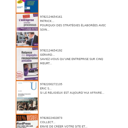
9782124654161
PATRICK...
POURQUOI DES STRATÉGIES ÉLABORÉES AVEC
SOIN...
9782124654192
GÉRARD...
SAVIEZ-VOUS QU’UNE ENTREPRISE SUR CINQ
MEURT...
9782200272135
ÉRIC S...
SI LE RELIGIEUX EST AUJOURD’HUI AFFAIRE...
9782822402873
COLLECT...
ENVIE DE CRÉER VOTRE SITE ET...