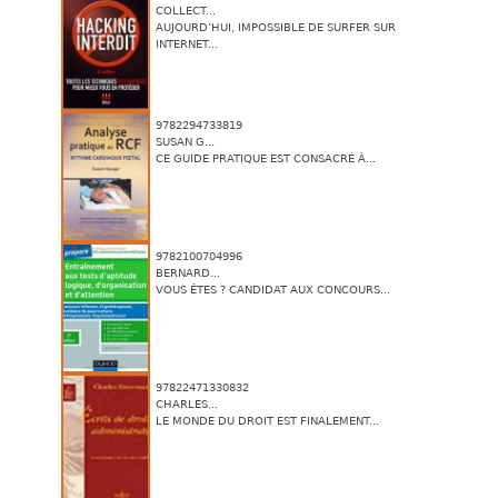
COLLECT...
AUJOURD’HUI, IMPOSSIBLE DE SURFER SUR
INTERNET...
9782294733819
SUSAN G...
CE GUIDE PRATIQUE EST CONSACRÉ À...
9782100704996
BERNARD...
VOUS ÊTES ? CANDIDAT AUX CONCOURS...
97822471330832
CHARLES...
LE MONDE DU DROIT EST FINALEMENT...