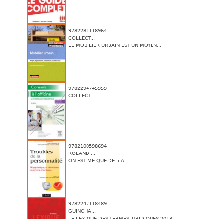
9782281118964
COLLECT...
LE MOBILIER URBAIN EST UN MOYEN...
9782294745959
COLLECT...
9782100598694
ROLAND ...
ON ESTIME QUE DE 5 À...
9782247118489
GUINCHA...
LE LEXIQUE DES TERMES JURIDIQUES 2013...