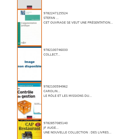
9782247125524
STEFAN ...
CET OUVRAGE SE VEUT UNE PRÉSENTATION...
9782100746033
COLLECT...
9782100594962
CAROLIN...
LE RÔLE ET LES MISSIONS DU...
9782857085140
JF AUGE...
UNE NOUVELLE COLLECTION : DES LIVRES...