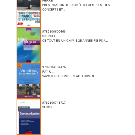
PIERRE ...
PRÉSENTATION, ILLUSTRÉE D’EXEMPLES, DES
CONCEPTS ET...
9782100600663
BRUNO F...
CE TOUT-EN-UN CHIMIE 2E ANNÉE PSI-PSI*...
9782804184476
RAY F. ...
SAVOIR QUI SONT LES ACTEURS DE...
9782100741717
SEROR...