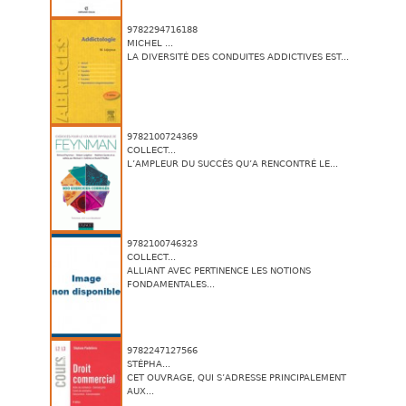
9782294716188
MICHEL ...
LA DIVERSITÉ DES CONDUITES ADDICTIVES EST...
9782100724369
COLLECT...
L’AMPLEUR DU SUCCÈS QU’A RENCONTRÉ LE...
9782100746323
COLLECT...
ALLIANT AVEC PERTINENCE LES NOTIONS
FONDAMENTALES...
9782247127566
STÉPHA...
CET OUVRAGE, QUI S’ADRESSE PRINCIPALEMENT
AUX...