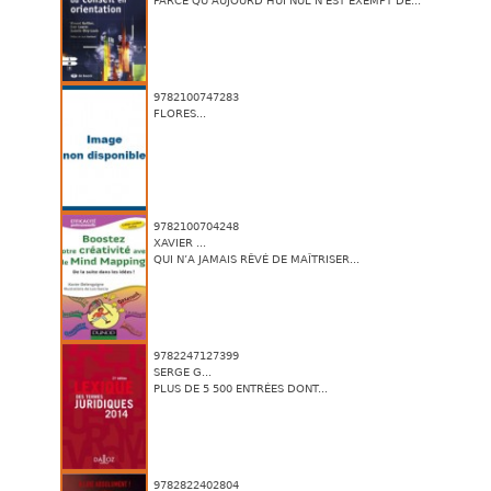
PARCE QU’AUJOURD’HUI NUL N’EST EXEMPT DE...
9782100747283
FLORES...
9782100704248
XAVIER ...
QUI N’A JAMAIS RÊVÉ DE MAÎTRISER...
9782247127399
SERGE G...
PLUS DE 5 500 ENTRÉES DONT...
9782822402804