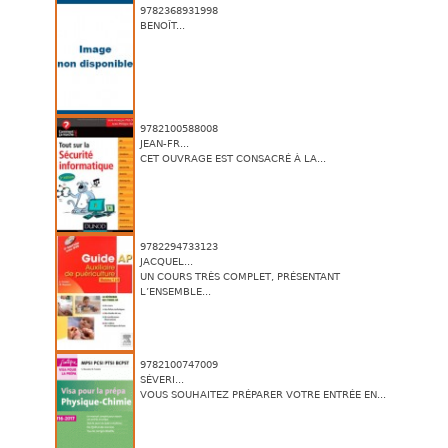
9782368931998
BENOÎT...
9782100588008
JEAN-FR...
CET OUVRAGE EST CONSACRÉ À LA...
9782294733123
JACQUEL...
UN COURS TRÈS COMPLET, PRÉSENTANT
L’ENSEMBLE...
9782100747009
SÉVERI...
VOUS SOUHAITEZ PRÉPARER VOTRE ENTRÉE EN...