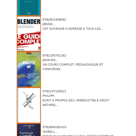
9782822408592
JÉRÔM...
CET OUVRAGE S’ADRESSE À TOUS LES...
9782100701162
JEAN-MA...
UN COURS COMPLET, PÉDAGOGIQUE ET
CONFORME...
9782247126521
PHILIPP...
ECRIT À PROPOS DE;L’IRRÉDUCTIBLE DROIT
NATUREL;...
9782804182410
ISABELL...