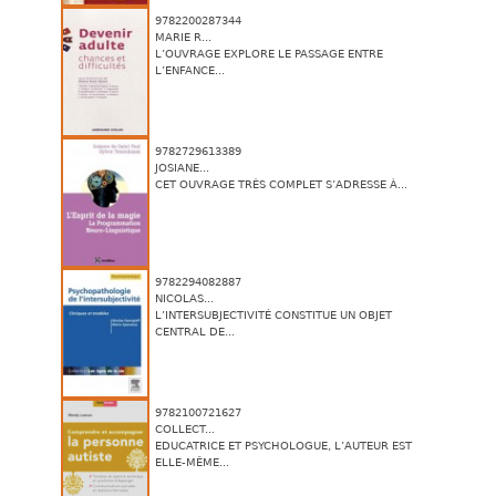
9782200287344
MARIE R...
L’OUVRAGE EXPLORE LE PASSAGE ENTRE
L’ENFANCE...
9782729613389
JOSIANE...
CET OUVRAGE TRÈS COMPLET S’ADRESSE À...
9782294082887
NICOLAS...
L’INTERSUBJECTIVITÉ CONSTITUE UN OBJET
CENTRAL DE...
9782100721627
COLLECT...
EDUCATRICE ET PSYCHOLOGUE, L’AUTEUR EST
ELLE-MÊME...