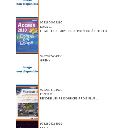
9782300029295
JOYCE C...
LE MEILLEUR MOYEN D’APPRENDRE À UTILISER...
9782822404358
GREMY...
9782804181529
ERNST V...
RENDRE LES RESSOURCES 5 FOIS PLUS...
9782804163952
KLAUS-P...