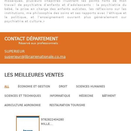
mosaïques, plusieurs chapitres illustrant les points forts de mon
travail de psychiatre d’enfants et d’adolescents : la psychiatrie du
bébé, la prise en charge des enfants autistes, les réflexions sur les
institutions, ma philosophie des soins et ses rapports avec l’éthique et
le politique, et l’enseignement ouvrant plus généralement sur
psychiatrie et culture.»
CONTACT DÉPARTEMENT
Réservé aux professionnels
SUPERIEUR
superieur@librairienationale.co.ma
LES MEILLEURES VENTES
ALL
ÉCONOMIE ET GESTION
DROIT
SCIENCES HUMAINES
SCIENCES ET TECHNIQUES
INFORMATIQUE
MÉDECINE
BÂTIMENT
AGRICULTURE AGRONOMIE
RESTAURATION TOURISME
9782822404280
MILLE...