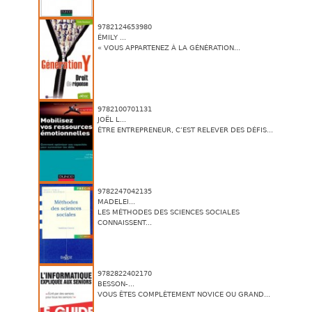
9782124653980
ÉMILY ...
« VOUS APPARTENEZ À LA GÉNÉRATION...
9782100701131
JOËL L...
ÊTRE ENTREPRENEUR, C’EST RELEVER DES DÉFIS...
9782247042135
MADELEI...
LES MÉTHODES DES SCIENCES SOCIALES
CONNAISSENT...
9782822402170
BESSON-...
VOUS ÊTES COMPLÈTEMENT NOVICE OU GRAND...