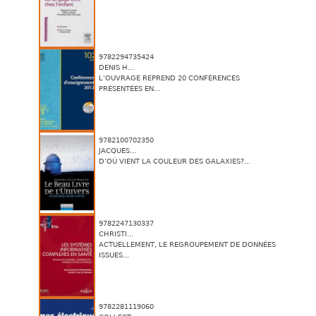
9782294735424
DENIS H...
L’OUVRAGE REPREND 20 CONFÉRENCES
PRÉSENTÉES EN...
9782100702350
JACQUES...
D’OÙ VIENT LA COULEUR DES GALAXIES?...
9782247130337
CHRISTI...
ACTUELLEMENT, LE REGROUPEMENT DE DONNÉES
ISSUES...
9782281119060