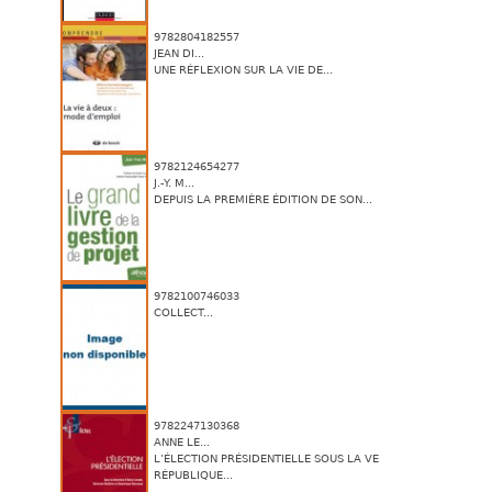
9782804182557
JEAN DI...
UNE RÉFLEXION SUR LA VIE DE...
9782124654277
J.-Y. M...
DEPUIS LA PREMIÈRE ÉDITION DE SON...
9782100746033
COLLECT...
9782247130368
ANNE LE...
L’ÉLECTION PRÉSIDENTIELLE SOUS LA VE
RÉPUBLIQUE...