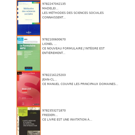
9782247042135
MADELEI...
LES MÉTHODES DES SCIENCES SOCIALES
CONNAISSENT...
9782100600670
LIONEL ...
CE NOUVEAU FORMULAIRE J’INTÈGRE EST
ENTIÈREMENT...
9782216125203
JEAN-CL...
CE MANUEL COUVRE LES PRINCIPAUX DOMAINES...
9782353271870
FREDERI...
CE LIVRE EST UNE INVITATION À...