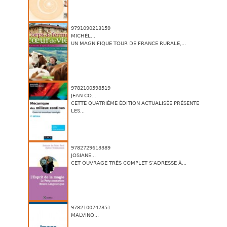
9791090213159
MICHÈL...
UN MAGNIFIQUE TOUR DE FRANCE RURALE,...
9782100598519
JEAN CO...
CETTE QUATRIÈME ÉDITION ACTUALISÉE PRÉSENTE
LES...
9782729613389
JOSIANE...
CET OUVRAGE TRÈS COMPLET S’ADRESSE À...
9782100747351
MALVINO...