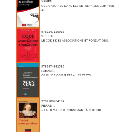
XAVIER ...
OBLIGATOIRES DANS LES ENTREPRISES COMPTANT
AU...
9782247126019
STÉPHA...
LE CODE DES ASSOCIATIONS ET FONDATIONS...
9782874962585
LARANÉ...
CE GUIDE COMPLÈTE « LES TESTS...
9782100704187
PIERRE ...
« LA DÉMARCHE CONSISTANT À CHOISIR...