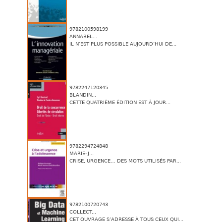
9782100598199
ANNABEL...
IL N’EST PLUS POSSIBLE AUJOURD’HUI DE...
9782247120345
BLANDIN...
CETTE QUATRIÈME ÉDITION EST À JOUR...
9782294724848
MARIE-J...
CRISE, URGENCE… DES MOTS UTILISÉS PAR...
9782100720743
COLLECT...
CET OUVRAGE S’ADRESSE À TOUS CEUX QUI...