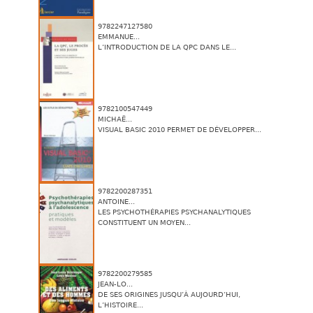
9782247127580
EMMANUE...
L’INTRODUCTION DE LA QPC DANS LE...
9782100547449
MICHAË...
VISUAL BASIC 2010 PERMET DE DÉVELOPPER...
9782200287351
ANTOINE...
LES PSYCHOTHÉRAPIES PSYCHANALYTIQUES
CONSTITUENT UN MOYEN...
9782200279585
JEAN-LO...
DE SES ORIGINES JUSQU’À AUJOURD’HUI,
L’HISTOIRE...