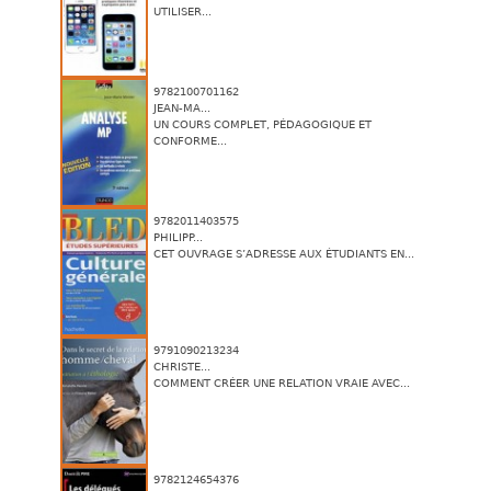
UTILISER...
9782100701162
JEAN-MA...
UN COURS COMPLET, PÉDAGOGIQUE ET
CONFORME...
9782011403575
PHILIPP...
CET OUVRAGE S’ADRESSE AUX ÉTUDIANTS EN...
9791090213234
CHRISTE...
COMMENT CRÉER UNE RELATION VRAIE AVEC...
9782124654376