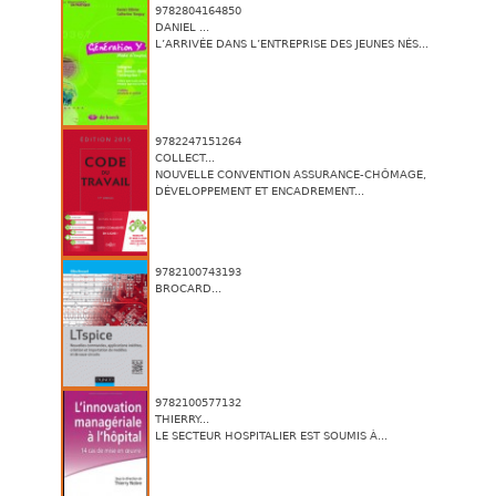
9782804164850
DANIEL ...
L’ARRIVÉE DANS L’ENTREPRISE DES JEUNES NÉS...
9782247151264
COLLECT...
NOUVELLE CONVENTION ASSURANCE-CHÔMAGE,
DÉVELOPPEMENT ET ENCADREMENT...
9782100743193
BROCARD...
9782100577132
THIERRY...
LE SECTEUR HOSPITALIER EST SOUMIS À...