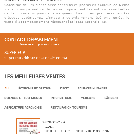
Constitué de 170 fiches avec schémas et photos en couleur, ce Mémo
visuel vous permettra de réviser rapidement les notions essentielles
de la chimie organique enseignées durant les premières années
d’études supérieures. L’image a volontairement été privilégiée, le
texte d’accompagnement résumant les idées essentielles.
CONTACT DÉPARTEMENT
Réservé aux professionnels
SUPERIEUR
superieur@librairienationale.co.ma
LES MEILLEURES VENTES
ALL
ÉCONOMIE ET GESTION
DROIT
SCIENCES HUMAINES
SCIENCES ET TECHNIQUES
INFORMATIQUE
MÉDECINE
BÂTIMENT
AGRICULTURE AGRONOMIE
RESTAURATION TOURISME
9782874962554
FRÉDÉ...
L’INSTITUTEUR A CRÉÉ SON ENTREPRISE DONT...