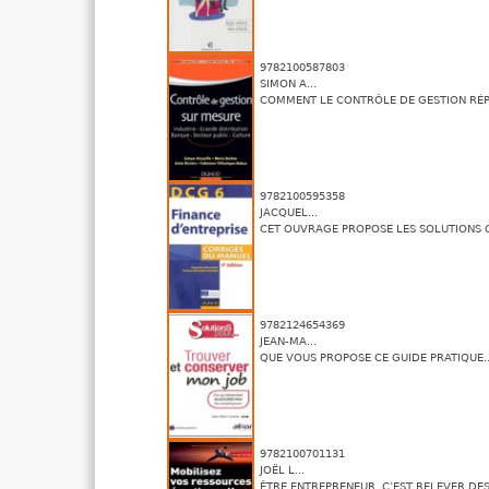
9782100587803
SIMON A...
COMMENT LE CONTRÔLE DE GESTION RÉPO
9782100595358
JACQUEL...
CET OUVRAGE PROPOSE LES SOLUTIONS C
9782124654369
JEAN-MA...
QUE VOUS PROPOSE CE GUIDE PRATIQUE..
9782100701131
JOËL L...
ÊTRE ENTREPRENEUR, C’EST RELEVER DES 