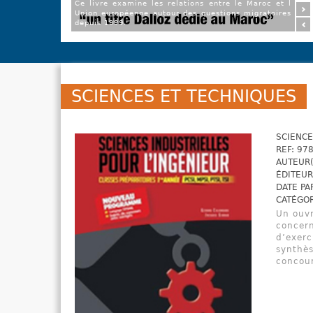
Ce livre examine les relations entre le Maroc et l
Union européenne autour des questions migratoires
depuis 1999.
SCIENCES ET TECHNIQUES
SCIENCE
REF: 97
AUTEUR(
ÉDITEUR
DATE PA
CATÉGOR
Un ouvr
concern
d’exerc
synthès
concour