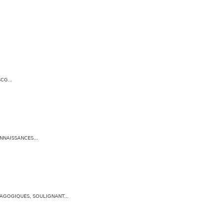
CG...
NAISSANCES...
AGOGIQUES, SOULIGNANT...