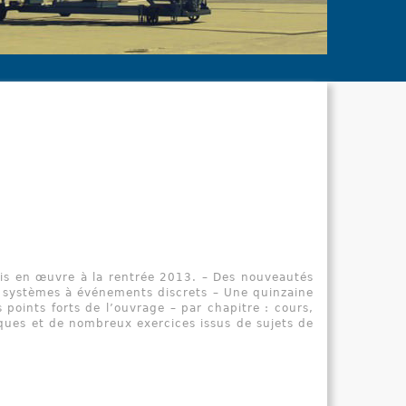
le Dicti
indispensa
cadre de le
s en œuvre à la rentrée 2013. – Des nouveautés
s systèmes à événements discrets – Une quinzaine
 points forts de l’ouvrage – par chapitre : cours,
ques et de nombreux exercices issus de sujets de