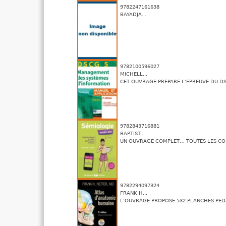
9782247161638
BAYADJA...
9782100596027
MICHELL...
CET OUVRAGE PRÉPARE L’ÉPREUVE DU DS
9782843716881
BAPTIST...
UN OUVRAGE COMPLET… TOUTES LES CON
9782294097324
FRANK H...
L’OUVRAGE PROPOSE 532 PLANCHES PÉD