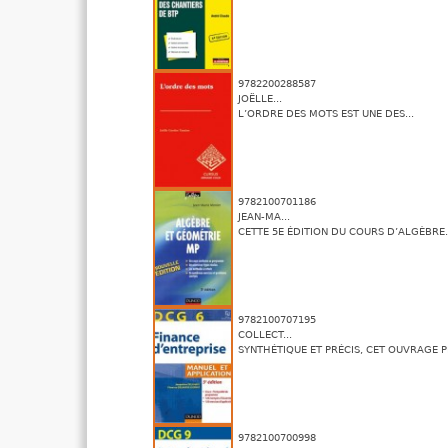
9782200288587
JOËLLE...
L’ORDRE DES MOTS EST UNE DES...
9782100701186
JEAN-MA...
CETTE 5E ÉDITION DU COURS D’ALGÈBRE.
9782100707195
COLLECT...
SYNTHÉTIQUE ET PRÉCIS, CET OUVRAGE P
9782100700998