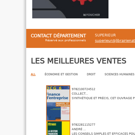
CONTACT DÉPARTEMENT
SUPERIEUR
Réservé aux professionnels
superieur@librairiena
LES MEILLEURES VENTES
ALL
ÉCONOMIE ET GESTION
DROIT
SCIENCES HUMAINES
9782100724512
COLLECT...
SYNTHÉTIQUE ET PRÉCIS, CET OUVRAGE P
9782281115277
ANDRÉ ...
LES CONSEILS SIMPLES ET EFFICACES POU