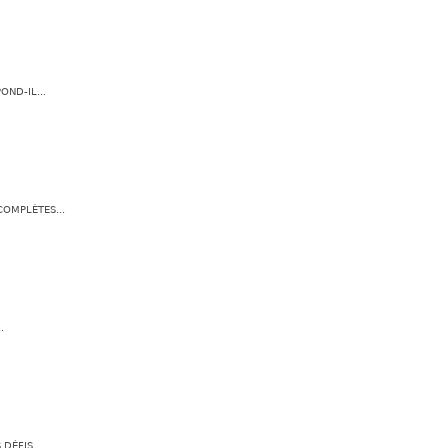
ND-IL...
OMPLÈTES...
.
DÉFIS...