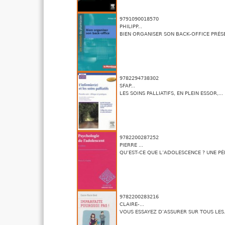
9791090018570
PHILIPP...
BIEN ORGANISER SON BACK-OFFICE PRÉSE
9782294738302
SFAP...
LES SOINS PALLIATIFS, EN PLEIN ESSOR,...
9782200287252
PIERRE ...
QU’EST-CE QUE L’ADOLESCENCE ? UNE PÉR
9782200283216
CLAIRE-...
VOUS ESSAYEZ D’ASSURER SUR TOUS LES.