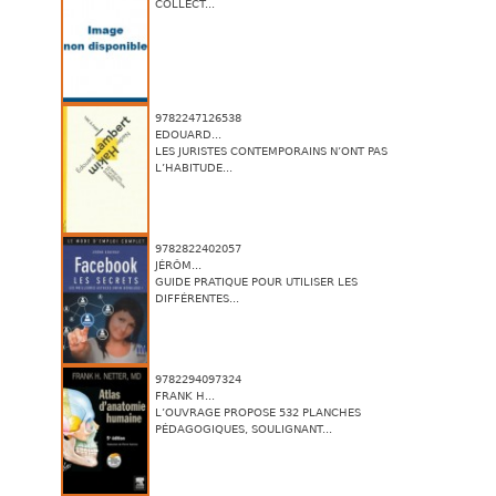
COLLECT...
9782247126538
EDOUARD...
LES JURISTES CONTEMPORAINS N’ONT PAS
L’HABITUDE...
9782822402057
JÉRÔM...
GUIDE PRATIQUE POUR UTILISER LES
DIFFÉRENTES...
9782294097324
FRANK H...
L’OUVRAGE PROPOSE 532 PLANCHES
PÉDAGOGIQUES, SOULIGNANT...