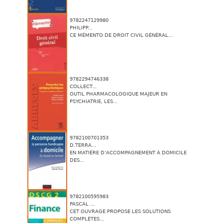
9782247129980
PHILIPP...
CE MÉMENTO DE DROIT CIVIL GÉNÉRAL...
9782294746338
COLLECT...
OUTIL PHARMACOLOGIQUE MAJEUR EN
PSYCHIATRIE, LES...
9782100701353
D.TERRA...
EN MATIÈRE D’ACCOMPAGNEMENT À DOMICILE
DES...
9782100595983
PASCAL ...
CET OUVRAGE PROPOSE LES SOLUTIONS
COMPLÈTES...