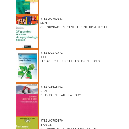
9782100705283
SOPHIE ...
CET OUVRAGE PRÉSENTE LES PHÉNOMÈNES ET...
9782855572772
XXX...
LES AGRICULTEURS ET LES FORESTIERS SE...
9782729613402
DANIEL ...
DE QUOI EST FAITE LA FORCE...
9782100705870
JEAN GU...