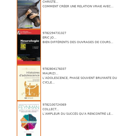
CHRISTE...
COMMENT CRÉER UNE RELATION VRAIE AVEC...
9782294731327
ERIC JO...
BIEN DIFFÉRENTS DES OUVRAGES DE COURS...
9782804176037
MAURIZI...
L’ADOLESCENCE, PHASE SOUVENT BRUYANTE DU
CYCLE...
9782100724369
COLLECT...
L’AMPLEUR DU SUCCÈS QU’A RENCONTRÉ LE...