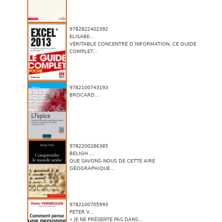
9782822402392
ELISABE...
VÉRITABLE CONCENTRÉ D’INFORMATION, CE GUIDE
COMPLET...
9782100743193
BROCARD...
9782200286385
BELIGH ...
QUE SAVONS-NOUS DE CETTE AIRE
GÉOGRAPHIQUE...
9782100705993
PETER V...
« JE NE PRÉSENTE PAS DANS...