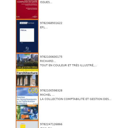
ISSUES...
9782368931622
EFL...
9782100600175
RICHARD...
TOUT EN COULEUR ET TRÈS ILLUSTRÉ,...
9782100598328
MICHEL ...
LA COLLECTION COMPTABILITÉ ET GESTION DES...
9782247126866