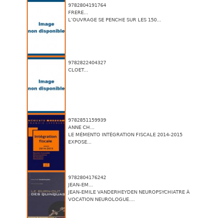
9782804191764
FRERE...
L’OUVRAGE SE PENCHE SUR LES 150...
9782822404327
CLOET...
9782851159939
ANNE CH...
LE MÉMENTO INTÉGRATION FISCALE 2014-2015
EXPOSE...
9782804176242
JEAN-EM...
JEAN-EMILE VANDERHEYDEN NEUROPSYCHIATRE À
VOCATION NEUROLOGUE....