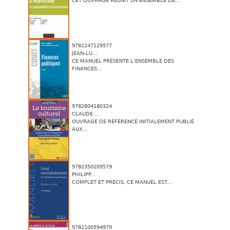
CET OUVRAGE RÉUNIT UN ENSEMBLE DE...
9782247129577
JEAN-LU...
CE MANUEL PRÉSENTE L’ENSEMBLE DES
FINANCES...
9782804180324
CLAUDE ...
OUVRAGE DE RÉFÉRENCE INITIALEMENT PUBLIÉ
AUX...
9782350209579
PHILIPP...
COMPLET ET PRÉCIS, CE MANUEL EST...
9782100594979