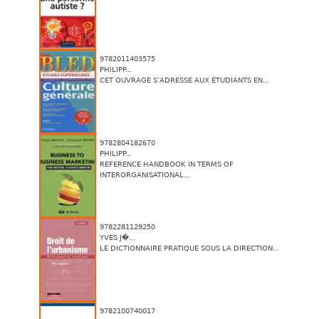
9782011403575
PHILIPP...
CET OUVRAGE S’ADRESSE AUX ÉTUDIANTS EN...
9782804182670
PHILIPP...
REFERENCE HANDBOOK IN TERMS OF
INTERORGANISATIONAL...
9782281129250
YVES J�...
LE DICTIONNAIRE PRATIQUE SOUS LA DIRECTION...
9782100740017