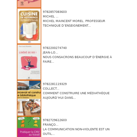
9782857083603
MICHEL ...
MICHEL MAINCENT MOREL. PROFESSEUR
TECHNIQUE D’ENSEIGNEMENT...
9782200274740
JEAN-LO...
NOUS CONSACRONS BEAUCOUP D’ÉNERGIE À
FAIRE...
9782281119329
COLLECT...
COMMENT CONSTRUIRE UNE MÉDIATHÈQUE
AUJOURD’HUI DANS...
9782729612603
FRANÇO...
LA COMMUNICATION NON-VIOLENTE EST UN
OUTIL...