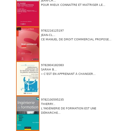
JEAN-CH...
POUR MIEUX CONNAÎTRE ET MAÎTRISER LE...
9782216125197
JEAN-CL...
CE MANUEL DE DROIT COMMERCIAL PROPOSE...
9782804182083
SARAH B...
« C’EST EN APPRENANT À CHANGER...
9782100595235
THIERRY...
L’INGÉNIERIE DE FORMATION EST UNE
DÉMARCHE...