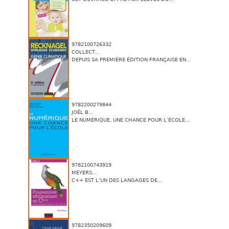
9782100726332
COLLECT...
DEPUIS SA PREMIÈRE ÉDITION FRANÇAISE EN...
9782200279844
JOËL B...
LE NUMÉRIQUE, UNE CHANCE POUR L’ÉCOLE...
9782100743919
MEYERS...
C++ EST L’UN DES LANGAGES DE...
9782350209609