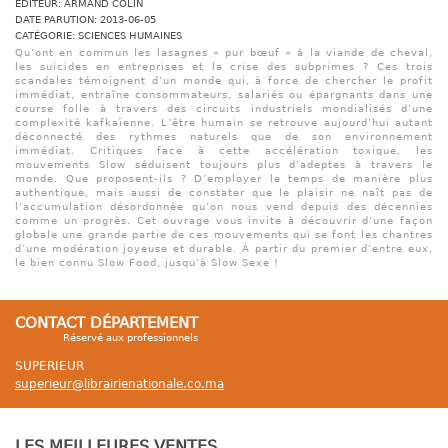
ÉDITEUR: ARMAND COLIN
DATE PARUTION: 2013-06-05
CATÉGORIE: SCIENCES HUMAINES
Qu’ont en commun les lasagnes « pur bœuf » à la viande de cheval,
les suicides en entreprises et la crise des subprimes ? Ces trois
scandales témoignent d’un monde qui, à force de chercher le profit
immédiat, entraîne consommateurs, salariés ou épargnants dans une
course folle à travers des circuits industriels mondialisés d’une
complexité kafkaïenne. L’être humain se retrouve aujourd’hui autant
déconnecté des rythmes naturels que de son environnement
immédiat. Critiques face à cette accélération toxique, les
mouvements Slow séduisent toujours plus d’adeptes à travers le
monde. Que proposent-ils ? D’employer le temps de manière plus
authentique, mais aussi de constater que le plaisir ne naît pas de
l’accumulation désordonnée qu’on nous vend depuis des décennies
comme un progrès. Cet ouvrage vous invite à découvrir d’une façon
globale une grande partie de ces mouvements qui se font les chantres
d’une modération joyeuse et durable. À partir du premier d’entre eux,
le bien connu Slow Food, jusqu’à Slow Sexe !
CONTACT DÉPARTEMENT
Réservé aux professionnels
SUPERIEUR
superieur@librairienationale.co.ma
LES MEILLEURES VENTES