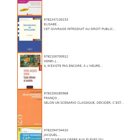
9782247130153
ELISABE...
CET OUVRAGE INTRODUIT AU DROIT PUBLIC...
9782100700912
HENRI-J...
IL N’EXISTE PAS ENCORE, À L’HEURE...
9782200285968
FRANÇO...
SELON UN SCÉNARIO CLASSIQUE, DÉCIDER, C’EST...
9782294734410
JACQUEL...
CET OUVRAGE OFFRE AUX ÉLÈVES DU...