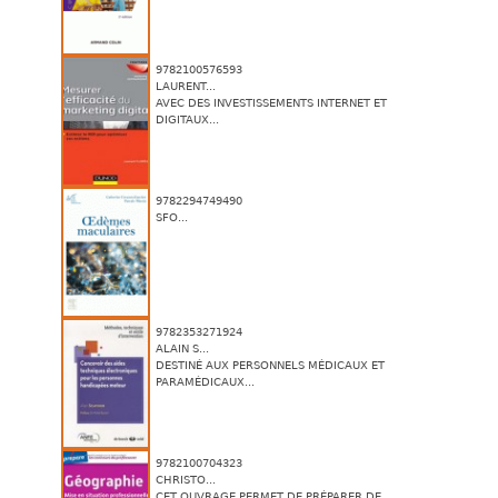
9782100576593
LAURENT...
AVEC DES INVESTISSEMENTS INTERNET ET
DIGITAUX...
9782294749490
SFO...
9782353271924
ALAIN S...
DESTINÉ AUX PERSONNELS MÉDICAUX ET
PARAMÉDICAUX...
9782100704323
CHRISTO...
CET OUVRAGE PERMET DE PRÉPARER DE...