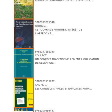
COMMENT FONCTIONNE UN SOL ? QU’EST-CE...
9782353271948
PATRICE...
CET OUVRAGE MONTRE L’INTÉRÊT DE
L’APPROCHE...
9782247151233
COLLECT...
ON CONÇOIT TRADITIONNELLEMENT L’OBLIGATION
DE CESSATION...
9782281115277
ANDRÉ ...
LES CONSEILS SIMPLES ET EFFICACES POUR...
9782100595457