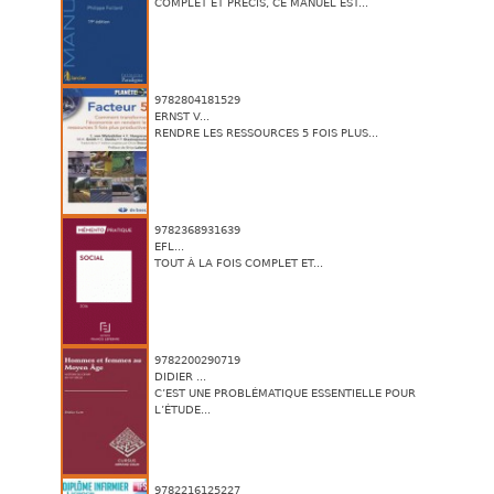
COMPLET ET PRÉCIS, CE MANUEL EST...
9782804181529
ERNST V...
RENDRE LES RESSOURCES 5 FOIS PLUS...
9782368931639
EFL...
TOUT À LA FOIS COMPLET ET...
9782200290719
DIDIER ...
C’EST UNE PROBLÉMATIQUE ESSENTIELLE POUR
L’ÉTUDE...
9782216125227