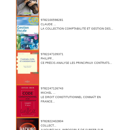
9782100598281
CLAUDE ...
LA COLLECTION COMPTABILITÉ ET GESTION DES...
9782247109371
PHILIPP...
CE PRÉCIS ANALYSE LES PRINCIPAUX CONTRATS...
9782247126743
MICHEL ...
LE DROIT CONSTITUTIONNEL CONNAÎT EN
FRANCE...
9782822402804
COLLECT...
AUJOURD’HUI, IMPOSSIBLE DE SURFER SUR