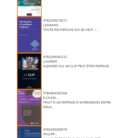
9782200279271
LEONARD...
TOUTE RECHERCHE QUI SE VEUT «...
9782200281212
LAURENT...
AUJOURD’HUI UN CLIP PEUT ÊTRE PARTAGÉ...
9782804181918
E.CHARL...
FRUIT D’UN PARTAGE D’EXPÉRIENCES ENTRE
DEUX...
9782350209579
PHILIPP...