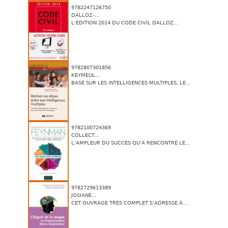
9782247126750
DALLOZ-...
L’ÉDITION 2014 DU CODE CIVIL DALLOZ...
9782807301856
KEYMEUL...
BASÉ SUR LES INTELLIGENCES MULTIPLES, LE...
9782100724369
COLLECT...
L’AMPLEUR DU SUCCÈS QU’A RENCONTRÉ LE...
9782729613389
JOSIANE...
CET OUVRAGE TRÈS COMPLET S’ADRESSE À...