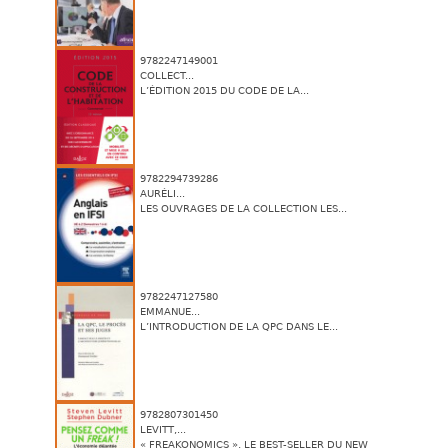
9782247149001
COLLECT...
L’ÉDITION 2015 DU CODE DE LA...
9782294739286
AURÉLI...
LES OUVRAGES DE LA COLLECTION LES...
9782247127580
EMMANUE...
L’INTRODUCTION DE LA QPC DANS LE...
9782807301450
LEVITT,...
« FREAKONOMICS », LE BEST-SELLER DU NEW