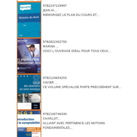
9782247129997
JEAN HI...
MÉMORISEZ LE PLAN DU COURS ET...
9782822402750
MARINA ...
VOICI L’OUVRAGE IDÉAL POUR TOUS CEUX...
9782124654253
XAVIER ...
CE VOLUME SPÉCIALISÉ PORTE PRÉCISÉMENT SUR...
9782100746330
CHARLOT...
ALLIANT AVEC PERTINENCE LES NOTIONS
FONDAMENTALES...