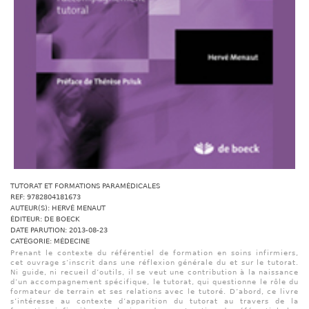
TUTORAT ET FORMATIONS PARAMÉDICALES
REF: 9782804181673
AUTEUR(S): HERVÉ MENAUT
ÉDITEUR: DE BOECK
DATE PARUTION: 2013-08-23
CATÉGORIE: MÉDECINE
Prenant le contexte du référentiel de formation en soins infirmiers,
cet ouvrage s’inscrit dans une réflexion générale du et sur le tutorat.
Ni guide, ni recueil d’outils, il se veut une contribution à la naissance
d’un accompagnement spécifique, le tutorat, qui questionne le rôle du
formateur de terrain et ses relations avec le tutoré. D’abord, ce livre
s’intéresse au contexte d’apparition du tutorat au travers de la