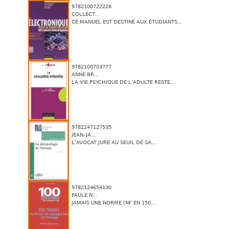
9782100722228
COLLECT...
CE MANUEL EST DESTINÉ AUX ÉTUDIANTS...
9782100703777
ANNE BR...
LA VIE PSYCHIQUE DE L’ADULTE RESTE...
9782247127535
JEAN-JA...
L’AVOCAT JURE AU SEUIL DE SA...
9782124654130
PAULE N...
JAMAIS UNE NORME (NF EN 150...