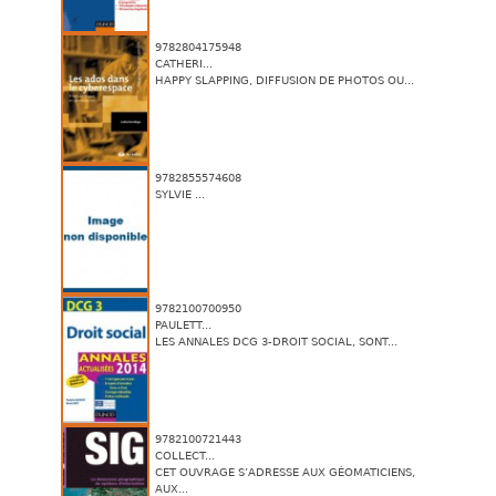
9782804175948
CATHERI...
HAPPY SLAPPING, DIFFUSION DE PHOTOS OU...
9782855574608
SYLVIE ...
9782100700950
PAULETT...
LES ANNALES DCG 3-DROIT SOCIAL, SONT...
9782100721443
COLLECT...
CET OUVRAGE S’ADRESSE AUX GÉOMATICIENS,
AUX...