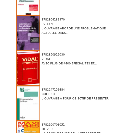
9782804181970
EVELYNE...
L’OUVRAGE ABORDE UNE PROBLÉMATIQUE
ACTUELLE DANS...
9782850912030
VIDAL...
AVEC PLUS DE 4600 SPÉCIALITÉS ET...
9782247151684
COLLECT...
L’OUVRAGE A POUR OBJECTIF DE PRÉSENTER...
9782100706051
OLIVIER...