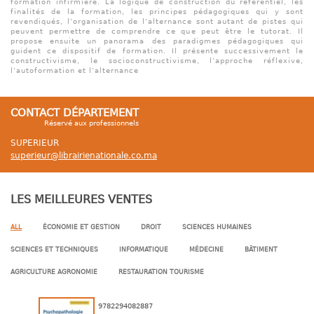
formation infirmière. La logique de construction du référentiel, les
finalités de la formation, les principes pédagogiques qui y sont
revendiqués, l’organisation de l’alternance sont autant de pistes qui
peuvent permettre de comprendre ce que peut être le tutorat. Il
propose ensuite un panorama des paradigmes pédagogiques qui
guident ce dispositif de formation. Il présente successivement le
constructivisme, le socioconstructivisme, l’approche réflexive,
l’autoformation et l’alternance
CONTACT DÉPARTEMENT
Réservé aux professionnels
SUPERIEUR
superieur@librairienationale.co.ma
LES MEILLEURES VENTES
ALL
ÉCONOMIE ET GESTION
DROIT
SCIENCES HUMAINES
SCIENCES ET TECHNIQUES
INFORMATIQUE
MÉDECINE
BÂTIMENT
AGRICULTURE AGRONOMIE
RESTAURATION TOURISME
9782294082887