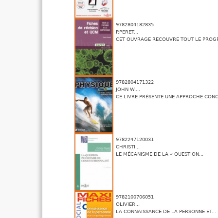
9782804182835
P.PERET...
CET OUVRAGE RECOUVRE TOUT LE PROG
9782804171322
JOHN W....
CE LIVRE PRÉSENTE UNE APPROCHE CONCI
9782247120031
CHRISTI...
LE MÉCANISME DE LA « QUESTION...
9782100706051
OLIVIER...
LA CONNAISSANCE DE LA PERSONNE ET...