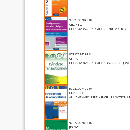
9782100704330
CÉLINE...
CET OUVRAGE PERMET DE PRÉPARER DE..
9782729613693
CHRISTI...
CET OUVRAGE PERMET D’AVOIR UNE JUSTE
9782100746330
CHARLOT...
ALLIANT AVEC PERTINENCE LES NOTIONS 
9782200286446
JEAN-PI...