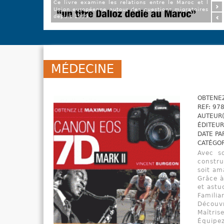
le Dictionnaire VIDAL constitue l’ouvrage
indispensable des professionnels de Santé dans le
cadre de leur pratique quotidienne
MÉDECINE
OBTENEZ
REF: 97
AUTEUR(
ÉDITEUR
DATE PA
CATÉGOR
Avec so
constru
soit am
Grâce à
et astu
Familia
Découvr
Maîtris
Équipez