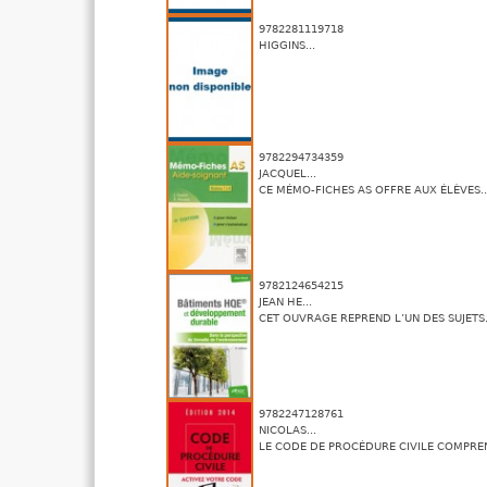
9782281119718
HIGGINS...
9782294734359
JACQUEL...
CE MÉMO-FICHES AS OFFRE AUX ÉLÈVES..
9782124654215
JEAN HE...
CET OUVRAGE REPREND L’UN DES SUJETS.
9782247128761
NICOLAS...
LE CODE DE PROCÉDURE CIVILE COMPREN