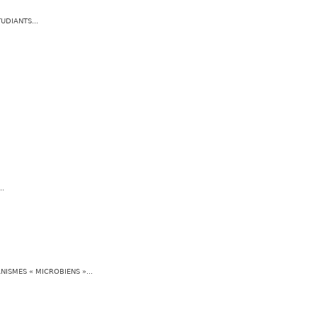
UDIANTS...
..
ISMES « MICROBIENS »...