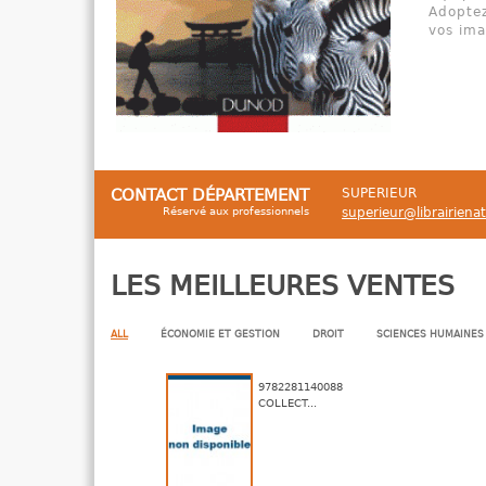
Adoptez
vos ima
CONTACT DÉPARTEMENT
SUPERIEUR
Réservé aux professionnels
superieur@librairiena
LES MEILLEURES VENTES
ALL
ÉCONOMIE ET GESTION
DROIT
SCIENCES HUMAINES
9782281140088
COLLECT...