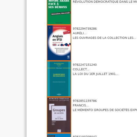
RÉVOLUTION DÉMOCRATIQUE DANS LE MO
9782294739286
AURÉLI...
LES OUVRAGES DE LA COLLECTION LES...
9782247151240
COLLECT...
LA LOI DU 1ER JUILLET 1901...
9782851159786
FRANCIS...
LE MÉMENTO GROUPES DE SOCIÉTÉS EXPO
9782100705047