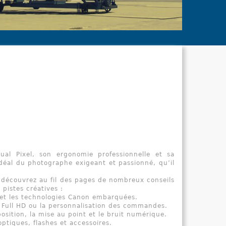
Ce livre e
Union euro
depuis 199
Dual Pixel, son ergonomie professionnelle et sa
déal du photographe exigeant et passionné, qu’il
 découvrez au fil des pages de nombreux conseils
pistes créatives :
t et les technologies Canon embarquées.
o Full HD ou la personnalisation des commandes.
osition, la mise au point et le bruit numérique.
optiques, flashes et accessoires.