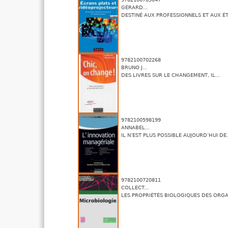
GÉRARD...
DESTINÉ AUX PROFESSIONNELS ET AUX ÉT
9782100702268
BRUNO J...
DES LIVRES SUR LE CHANGEMENT, IL...
9782100598199
ANNABEL...
IL N’EST PLUS POSSIBLE AUJOURD’HUI DE.
9782100720811
COLLECT...
LES PROPRIÉTÉS BIOLOGIQUES DES ORGAN