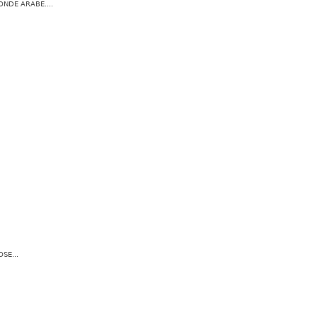
NDE ARABE....
SE...